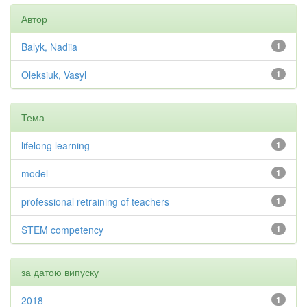
Автор
Balyk, Nadiia
1
Oleksiuk, Vasyl
1
Тема
lifelong learning
1
model
1
professional retraining of teachers
1
STEM competency
1
за датою випуску
2018
1