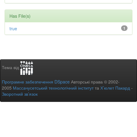
Has File(s)
true
1
Тема від
Програмне забезпечення DSpace
Авторські права © 2002-
2005
Массачусетський технологічний інститут
та
Х’юлет Пакард
-
Зворотний зв’язок