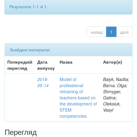
Результати 1-1 зі 1.
назад
1
далі
Знайдені матеріали:
Попередній
Дата
Назва
Автор(и)
перегляд
випуску
2018-
Model of
Balyk, Nadiia;
05-14
professional
Barna, Olga;
retraining of
Shmyger,
teachers based on
Galina;
the development of
Oleksiuk,
STEM
Vasyl
competencies
Перегляд