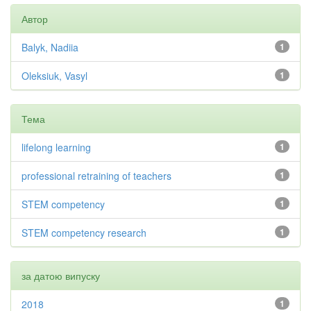
Автор
Balyk, Nadiia
1
Oleksiuk, Vasyl
1
Тема
lifelong learning
1
professional retraining of teachers
1
STEM competency
1
STEM competency research
1
за датою випуску
2018
1