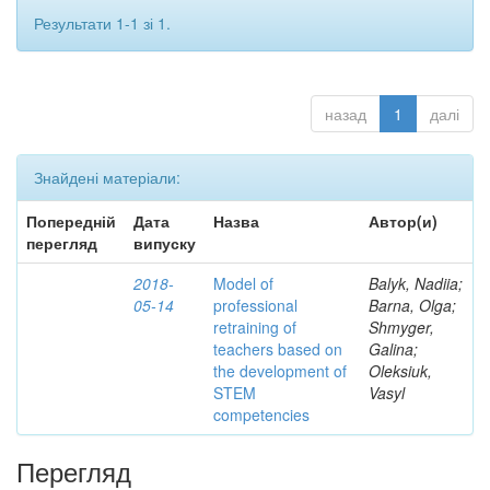
Результати 1-1 зі 1.
назад
1
далі
Знайдені матеріали:
Попередній
Дата
Назва
Автор(и)
перегляд
випуску
2018-
Model of
Balyk, Nadiia;
05-14
professional
Barna, Olga;
retraining of
Shmyger,
teachers based on
Galina;
the development of
Oleksiuk,
STEM
Vasyl
competencies
Перегляд