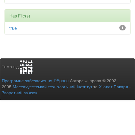
Has File(s)
true
1
Тема від
Програмне забезпечення DSpace
Авторські права © 2002-
2005
Массачусетський технологічний інститут
та
Х’юлет Пакард
-
Зворотний зв’язок