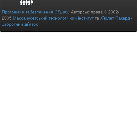
Програмне забезпечення DSpace
Авторські права © 2002-
2005
Массачусетський технологічний інститут
та
Х’юлет Пакард
-
Зворотний зв’язок