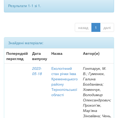
Результати 1-1 зі 1.
назад
1
далі
Знайдені матеріали:
Попередній
Дата
Назва
Автор(и)
перегляд
випуску
2023-
Екологічний
Гонтарук, М.
05-18
стан річки Іква
В.; Гуменюк,
Кременецького
Галина
району
Богданівна;
Тернопільської
Хоменчук,
області
Володимир
Олександрович;
Прокоп'як,
Мар’яна
Зіновіївна; Чень,