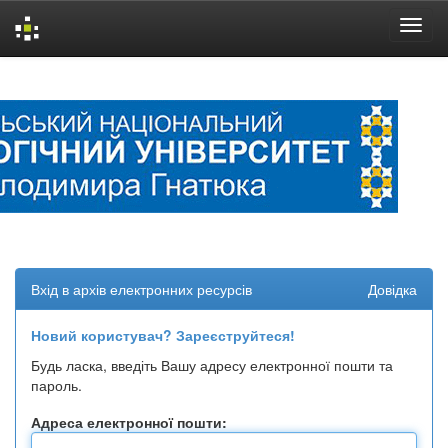
Skip
navigation
Вхід в архів електронних ресурсів
Довідка
Новий користувач? Зареєструйтеся!
Будь ласка, введіть Вашу адресу електронної пошти та
пароль.
Адреса електронної пошти: