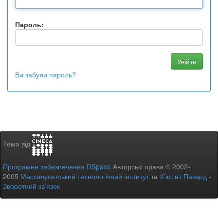
Пароль:
Ви забули пароль?
Тема від
Програмне забезпечення DSpace
Авторські права © 2002-
2005
Массачусетський технологічний інститут
та
Х’юлет Пакард
-
Зворотний зв’язок