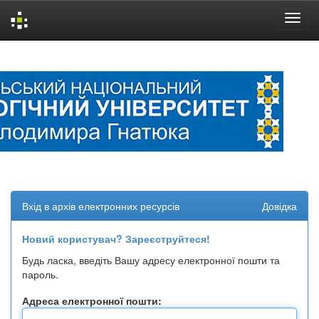
Skip
navigation
Вхід в архів електронних ресурсів
Довідка
Новий користувач? Зареєструйтеся!
Будь ласка, введіть Вашу адресу електронної пошти та
пароль.
Адреса електронної пошти: