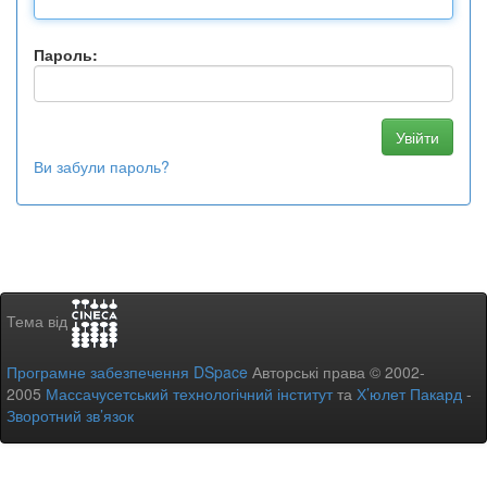
Пароль:
Ви забули пароль?
Тема від
Програмне забезпечення DSpace
Авторські права © 2002-
2005
Массачусетський технологічний інститут
та
Х’юлет Пакард
-
Зворотний зв’язок