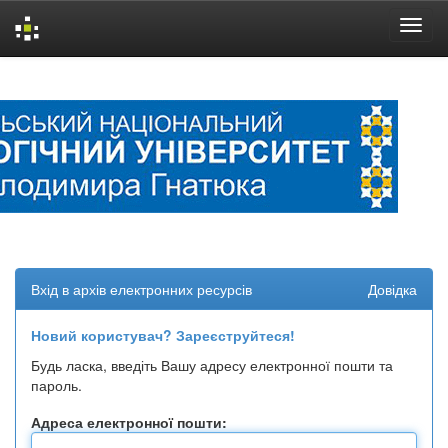
Skip
navigation
Вхід в архів електронних ресурсів
Довідка
Новий користувач? Зареєструйтеся!
Будь ласка, введіть Вашу адресу електронної пошти та
пароль.
Адреса електронної пошти: