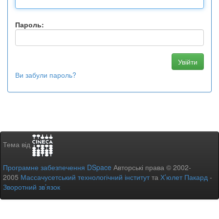
Пароль:
Ви забули пароль?
Тема від
Програмне забезпечення DSpace
Авторські права © 2002-
2005
Массачусетський технологічний інститут
та
Х’юлет Пакард
-
Зворотний зв’язок