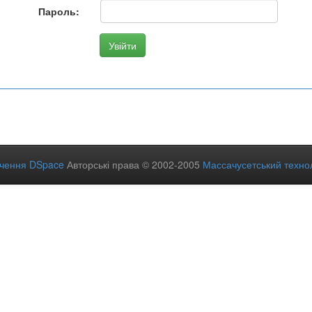
Пароль:
ечення DSpace
Авторські права © 2002-2005
Массачусетський технол