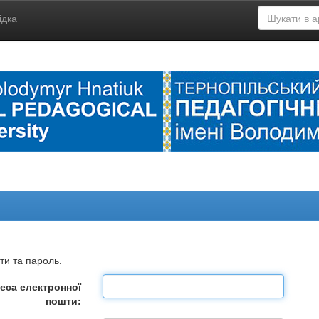
ідка
ти та пароль.
еса електронної
пошти: