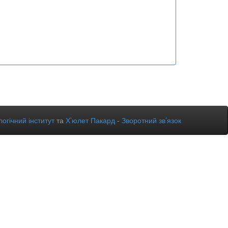
огічний інститут
та
Х’юлет Пакард
-
Зворотний зв’язок