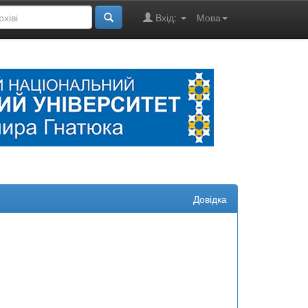
Вхід:
Мова
Довідка