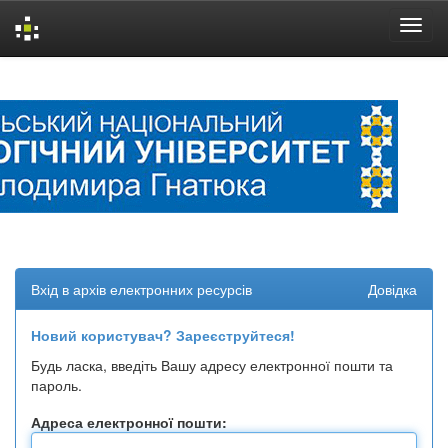
Skip
navigation
Вхід в архів електронних ресурсів
Довідка
Новий користувач? Зареєструйтеся!
Будь ласка, введіть Вашу адресу електронної пошти та
пароль.
Адреса електронної пошти: