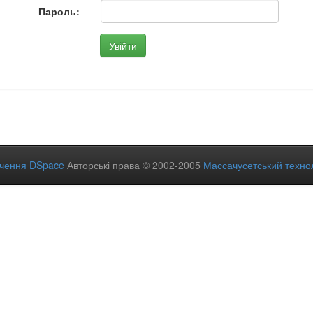
Пароль:
ечення DSpace
Авторські права © 2002-2005
Массачусетський технол