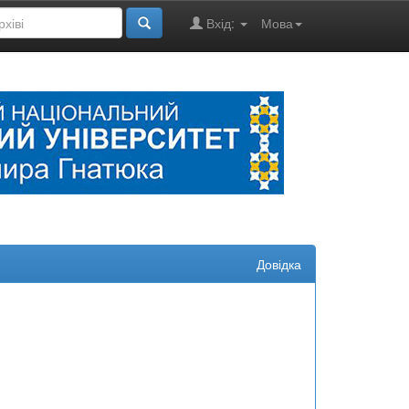
Вхід:
Мова
Довідка