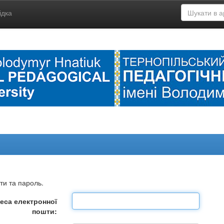
ідка
ти та пароль.
еса електронної
пошти: