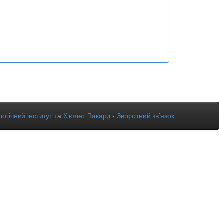
огічний інститут
та
Х’юлет Пакард
-
Зворотний зв’язок