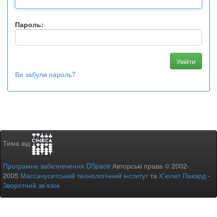
Пароль:
Ви забули пароль?
Тема від
Програмне забезпечення DSpace
Авторські права © 2002-
2005
Массачусетський технологічний інститут
та
Х’юлет Пакард
-
Зворотний зв’язок