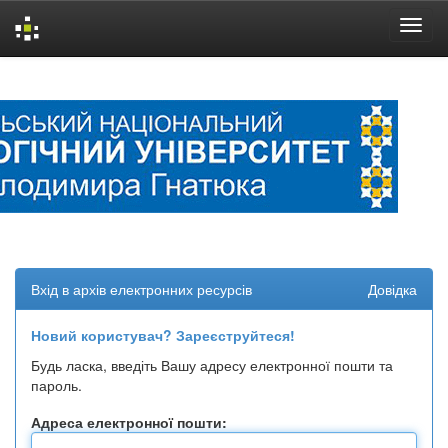
Skip
navigation
Вхід в архів електронних ресурсів
Довідка
Новий користувач? Зареєструйтеся!
Будь ласка, введіть Вашу адресу електронної пошти та
пароль.
Адреса електронної пошти: