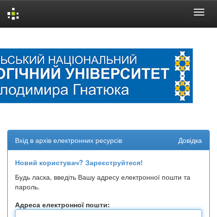
Skip
navigation
Вхід в архів електронних ресурсів
Довідка
Новий користувач? Зареєструйтеся!
Будь ласка, введіть Вашу адресу електронної пошти та
пароль.
Адреса електронної пошти: