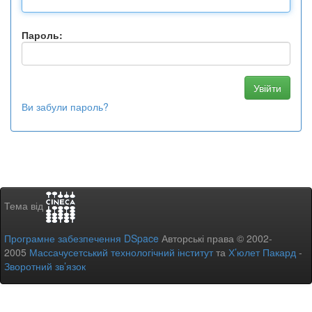
Пароль:
Ви забули пароль?
Тема від
Програмне забезпечення DSpace
Авторські права © 2002-
2005
Массачусетський технологічний інститут
та
Х’юлет Пакард
-
Зворотний зв’язок