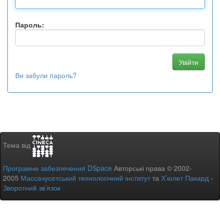
Пароль:
Ви забули пароль?
Тема від
Програмне забезпечення DSpace
Авторські права © 2002-
2005
Массачусетський технологічний інститут
та
Х’юлет Пакард
-
Зворотний зв’язок