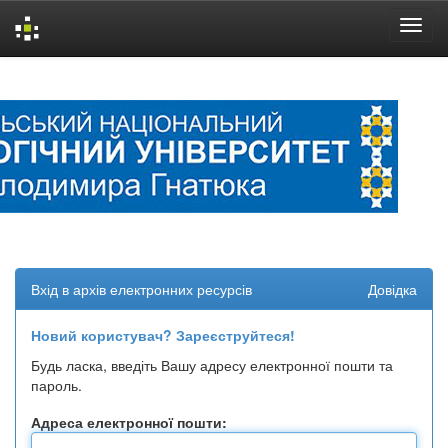
Skip
navigation
Вхід в архів електронних ресурсів
Довідка
Новий користувач? Зареєструйтеся!
Будь ласка, введіть Вашу адресу електронної пошти та
пароль.
Адреса електронної пошти: