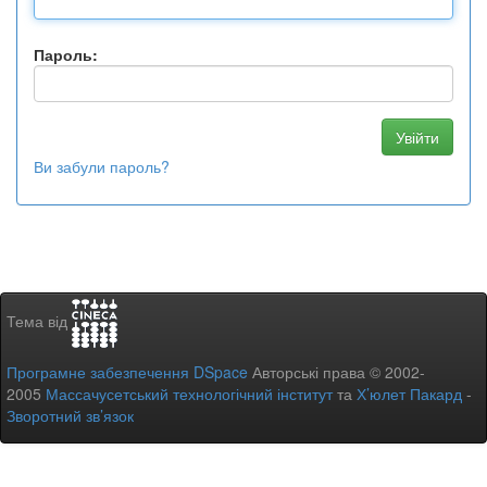
Пароль:
Ви забули пароль?
Тема від
Програмне забезпечення DSpace
Авторські права © 2002-
2005
Массачусетський технологічний інститут
та
Х’юлет Пакард
-
Зворотний зв’язок