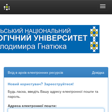
Skip
navigation
Вхід в архів електронних ресурсів
Довідка
Новий користувач? Зареєструйтеся!
Будь ласка, введіть Вашу адресу електронної пошти та
пароль.
Адреса електронної пошти: