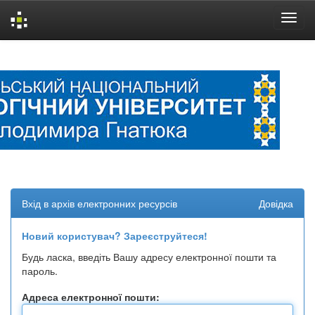
Skip
navigation
Вхід в архів електронних ресурсів
Довідка
Новий користувач? Зареєструйтеся!
Будь ласка, введіть Вашу адресу електронної пошти та
пароль.
Адреса електронної пошти: