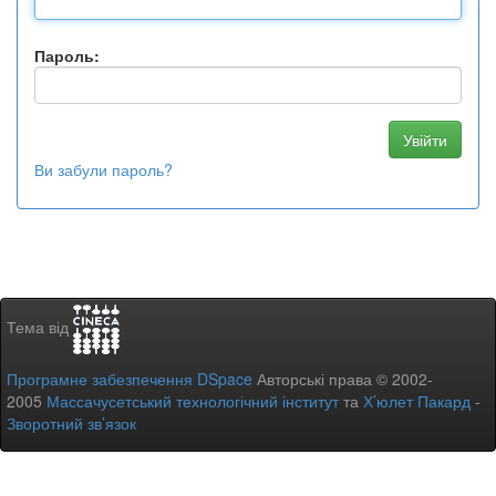
Пароль:
Ви забули пароль?
Тема від
Програмне забезпечення DSpace
Авторські права © 2002-
2005
Массачусетський технологічний інститут
та
Х’юлет Пакард
-
Зворотний зв’язок