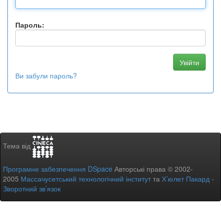
Пароль:
Ви забули пароль?
Тема від
Програмне забезпечення DSpace
Авторські права © 2002-
2005
Массачусетський технологічний інститут
та
Х’юлет Пакард
-
Зворотний зв’язок