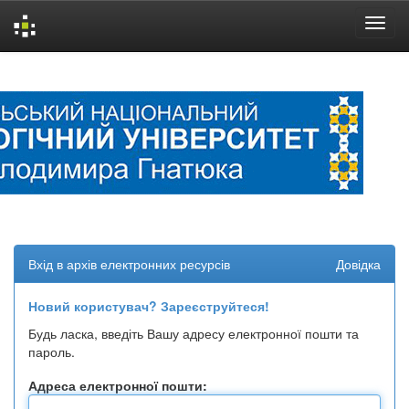
Skip
navigation
Вхід в архів електронних ресурсів
Довідка
Новий користувач? Зареєструйтеся!
Будь ласка, введіть Вашу адресу електронної пошти та
пароль.
Адреса електронної пошти: