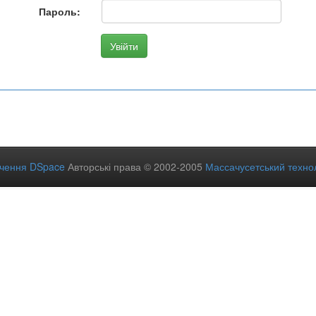
Пароль:
ечення DSpace
Авторські права © 2002-2005
Массачусетський технол