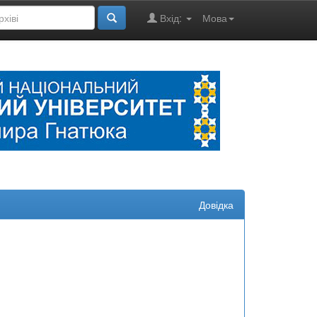
Вхід:
Мова
Довідка