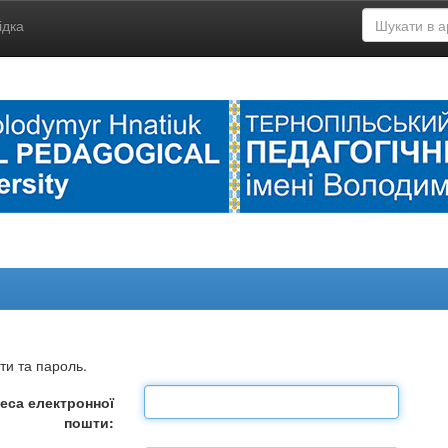
ідка
ти та пароль.
еса електронної
пошти: