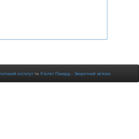
огічний інститут
та
Х’юлет Пакард
-
Зворотний зв’язок