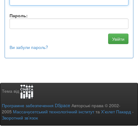
Пароль:
Ви забули пароль?
Тема від
Програмне забезпечення DSpace
Авторські права © 2002-
2005
Массачусетський технологічний інститут
та
Х’юлет Пакард
-
Зворотний зв’язок