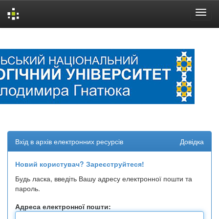
Skip
navigation
Вхід в архів електронних ресурсів
Довідка
Новий користувач? Зареєструйтеся!
Будь ласка, введіть Вашу адресу електронної пошти та
пароль.
Адреса електронної пошти: