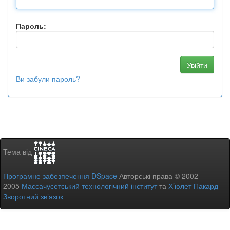
Пароль:
Ви забули пароль?
Тема від
Програмне забезпечення DSpace
Авторські права © 2002-
2005
Массачусетський технологічний інститут
та
Х’юлет Пакард
-
Зворотний зв’язок