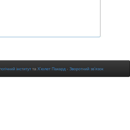
огічний інститут
та
Х’юлет Пакард
-
Зворотний зв’язок