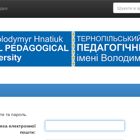
ідка
ти та пароль.
еса електронної
пошти: