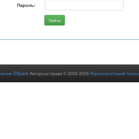
Пароль:
ечення DSpace
Авторські права © 2002-2005
Массачусетський технол