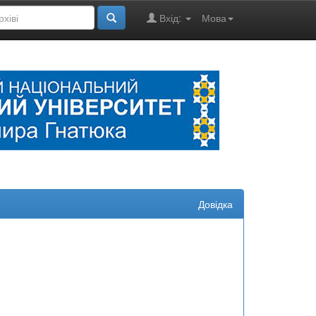
Вхід:
Мова
Довідка