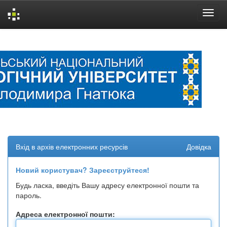
Skip
navigation
Вхід в архів електронних ресурсів
Довідка
Новий користувач? Зареєструйтеся!
Будь ласка, введіть Вашу адресу електронної пошти та
пароль.
Адреса електронної пошти: