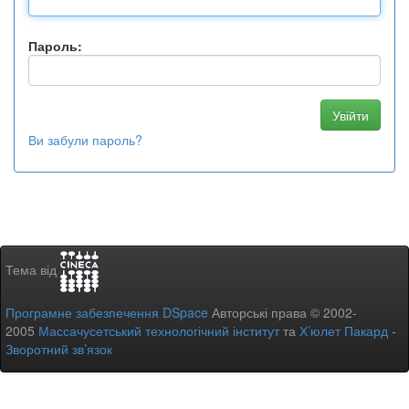
Пароль:
Ви забули пароль?
Тема від
Програмне забезпечення DSpace
Авторські права © 2002-
2005
Массачусетський технологічний інститут
та
Х’юлет Пакард
-
Зворотний зв’язок