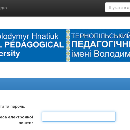
ідка
ти та пароль.
еса електронної
пошти: