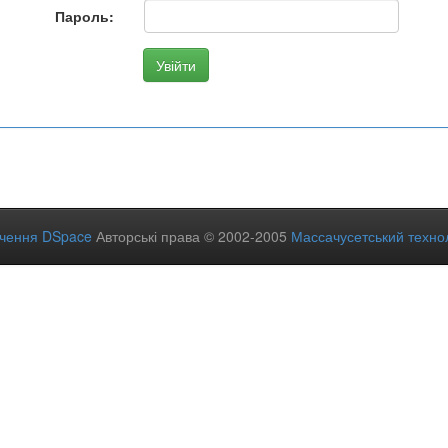
Пароль:
ечення DSpace
Авторські права © 2002-2005
Массачусетський технол