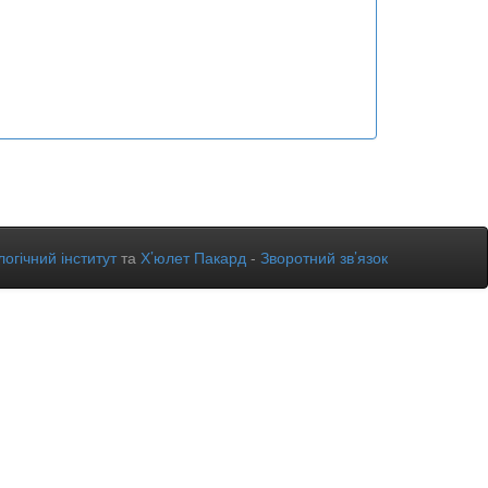
огічний інститут
та
Х’юлет Пакард
-
Зворотний зв’язок