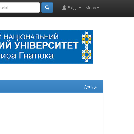
Вхід:
Мова
Довідка