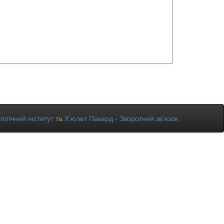
огічний інститут
та
Х’юлет Пакард
-
Зворотний зв’язок