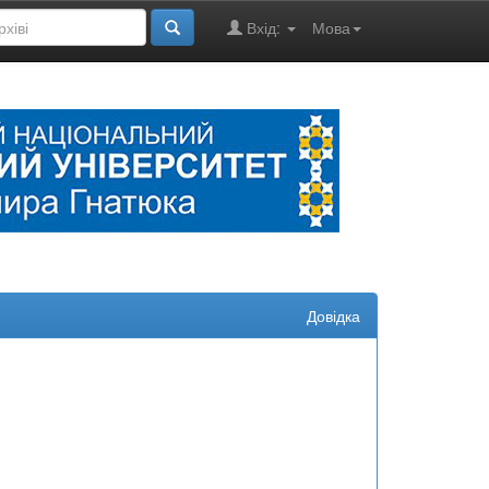
Вхід:
Мова
Довідка