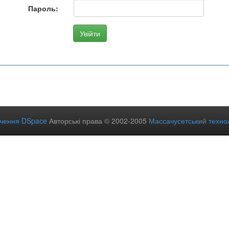
Пароль:
ечення DSpace
Авторські права © 2002-2005
Массачусетський технол