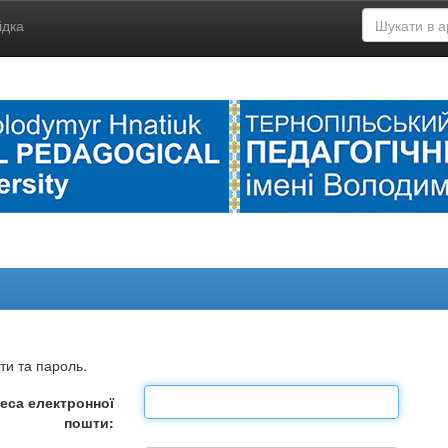
ідка
ти та пароль.
еса електронної
пошти: