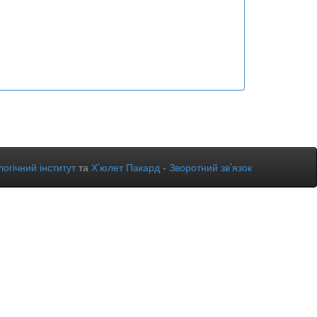
огічний інститут
та
Х’юлет Пакард
-
Зворотний зв’язок