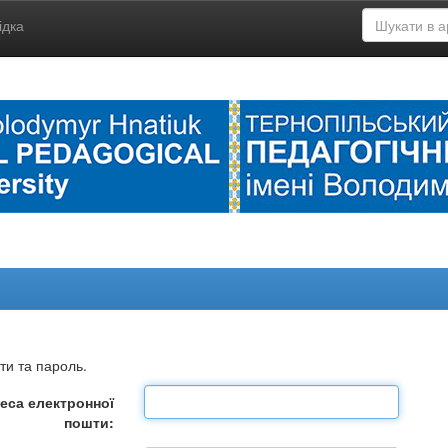
ідка
ти та пароль.
еса електронної
пошти: