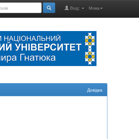
Вхід:
Мова
Довідка