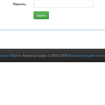
Пароль:
ечення DSpace
Авторські права © 2002-2005
Массачусетський технол