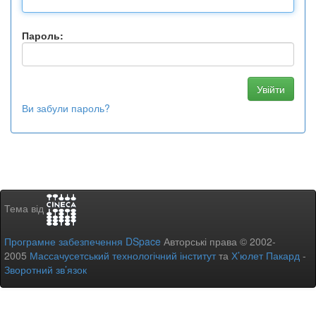
Пароль:
Ви забули пароль?
Тема від
Програмне забезпечення DSpace
Авторські права © 2002-
2005
Массачусетський технологічний інститут
та
Х’юлет Пакард
-
Зворотний зв’язок