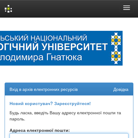
Skip
navigation
Вхід в архів електронних ресурсів
Довідка
Новий користувач? Зареєструйтеся!
Будь ласка, введіть Вашу адресу електронної пошти та
пароль.
Адреса електронної пошти: