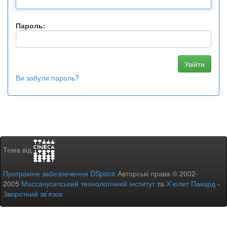
Пароль:
Ви забули пароль?
Тема від
Програмне забезпечення DSpace
Авторські права © 2002-
2005
Массачусетський технологічний інститут
та
Х’юлет Пакард
-
Зворотний зв’язок