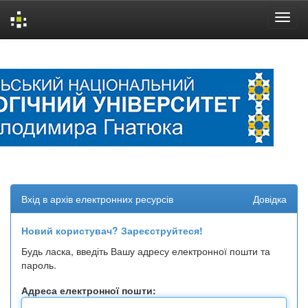
Skip
navigation
Вхід в архів електронних ресурсів
Довідка
Новий користувач? Зареєструйтеся!
Будь ласка, введіть Вашу адресу електронної пошти та
пароль.
Адреса електронної пошти: