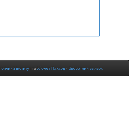
огічний інститут
та
Х’юлет Пакард
-
Зворотний зв’язок