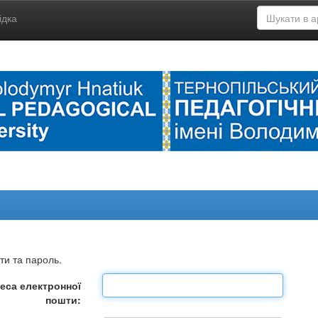
ідка
ти та пароль.
еса електронної
пошти: