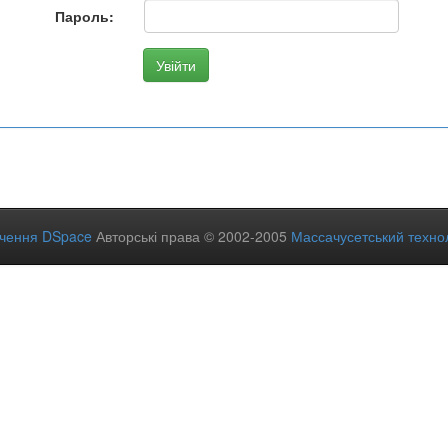
Пароль:
ечення DSpace
Авторські права © 2002-2005
Массачусетський технол