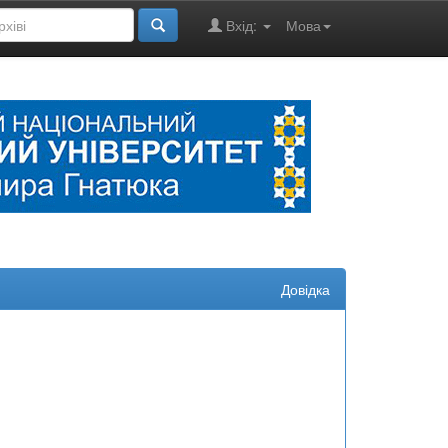
Вхід:
Мова
Довідка