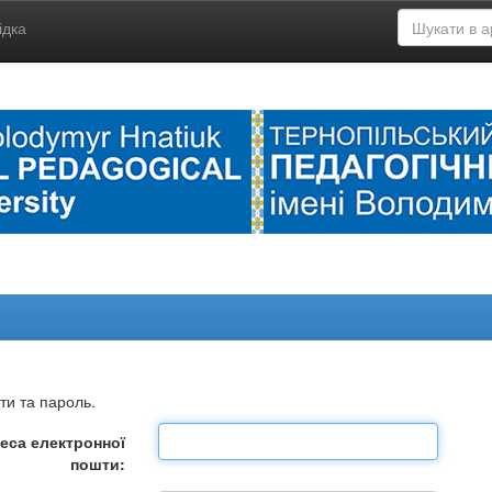
ідка
ти та пароль.
еса електронної
пошти: