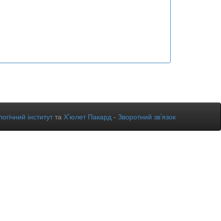
огічний інститут
та
Х’юлет Пакард
-
Зворотний зв’язок