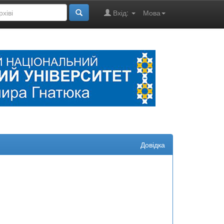
Вхід:
Мова
Довідка