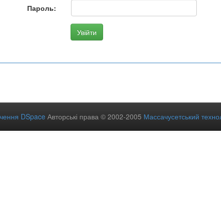
Пароль:
ечення DSpace
Авторські права © 2002-2005
Массачусетський технол