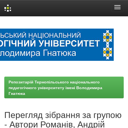
Skip
navigation
Репозитарій Тернопільського національного
педагогічного університету імені Володимира
Гнатюка
Перегляд зібрання за групою
- Автори Романів, Андрій