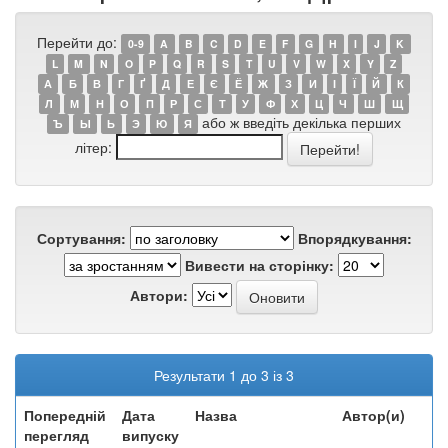
Перейти до:
0-9
A
B
C
D
E
F
G
H
I
J
K
L
M
N
O
P
Q
R
S
T
U
V
W
X
Y
Z
А
Б
В
Г
Ґ
Д
Е
Є
Ё
Ж
З
И
І
Ї
Й
К
Л
М
Н
О
П
Р
С
Т
У
Ф
Х
Ц
Ч
Ш
Щ
або ж введіть декілька перших
Ъ
Ы
Ь
Э
Ю
Я
літер:
Сортування:
Впорядкування:
Вивести на сторінку:
Автори:
Результати 1 до 3 із 3
Попередній
Дата
Назва
Автор(и)
перегляд
випуску