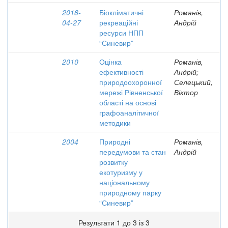
2018-
Біокліматичні
Романів,
04-27
рекреаційні
Андрій
ресурси НПП
“Синевир”
2010
Оцінка
Романів,
ефективності
Андрій;
природоохоронної
Селецький,
мережі Рівненської
Віктор
області на основі
графоаналітичної
методики
2004
Природні
Романів,
передумови та стан
Андрій
розвитку
екотуризму у
національному
природному парку
“Синевир”
Результати 1 до 3 із 3