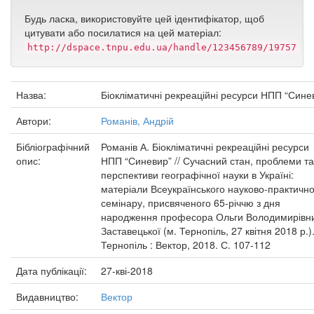
Будь ласка, використовуйте цей ідентифікатор, щоб
цитувати або посилатися на цей матеріал:
http://dspace.tnpu.edu.ua/handle/123456789/19757
Назва:
Біокліматичні рекреаційні ресурси НПП “Сине
Автори:
Романів, Андрій
Бібліографічний
Романів А. Біокліматичні рекреаційні ресурси
опис:
НПП “Синевир” // Сучасний стан, проблеми та
перспективи географічної науки в Україні:
матеріали Всеукраїнського науково-практично
семінару, присвяченого 65-річчю з дня
народження професора Ольги Володимирівн
Заставецької (м. Тернопіль, 27 квітня 2018 р.)
Тернопіль : Вектор, 2018. С. 107-112
Дата публікації:
27-кві-2018
Видавництво:
Вектор