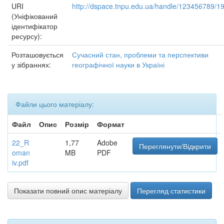
URI
http://dspace.tnpu.edu.ua/handle/123456789/1
(Уніфікований
ідентифікатор
ресурсу):
Розташовується
Сучасний стан, проблеми та перспективи
у зібраннях:
географічної науки в Україні
Файли цього матеріалу:
Файл
Опис
Розмір
Формат
22_R
1,77
Adobe
Переглянути/Відкрити
oman
MB
PDF
iv.pdf
Показати повний опис матеріалу
Перегляд статистики