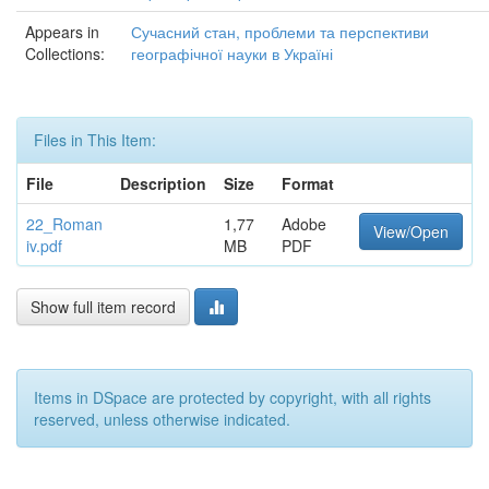
Appears in
Сучасний стан, проблеми та перспективи
Collections:
географічної науки в Україні
Files in This Item:
File
Description
Size
Format
22_Roman
1,77
Adobe
View/Open
iv.pdf
MB
PDF
Show full item record
Items in DSpace are protected by copyright, with all rights
reserved, unless otherwise indicated.