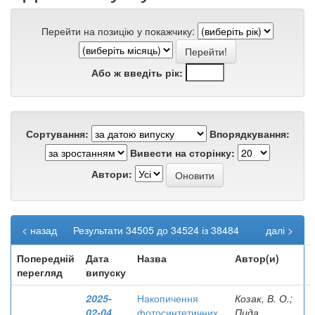
Перейти на позицію у покажчику:
Або ж введіть рік:
Сортування:
Впорядкування:
Вивести на сторінку:
Автори:
< назад
Результати 34505 до 34524 із 38484
далі >
Попередній
Дата
Назва
Автор(и)
перегляд
випуску
2025-
Накопичення
Козак, В. О.;
02-04
фотосинтетичних
Пида,