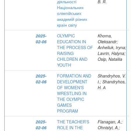
діяльності
В. Я.
Національних
олімпійських
академій різних
країн світу
2025-
OLYMPIC
Khoma,
02-06
EDUCATION IN
Oleksandr;
THE PROCESS OF
Anheliuk, Іryna;
RAISING
Lavrin, Halyna;
CHILDREN AND
Osip, Nataliia
YOUTH
2025-
FORMATION AND
Shandryhos, V.
02-06
DEVELOPMENT
І.; Shandryhos,
OF WOMEN'S
H. А
WRESTLING IN
THE OLYMPIC
GAMES
PROGRAM
2025-
THE TEACHER'S
Flanagan, A.;
02-06
ROLE IN THE
Ohnistyi, A.;