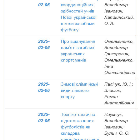
02-06
координаційних
Володимир
здібностей учнів
Іванович;
Нової української
Лапшинський,
школи засобами
О. А.
футболу
2025-
Про вшанування
Омельяненко,
02-06
пам’яті загиблих
Володимир
українських
Григорович;
спортсменів
Омельяненко,
Інна
Олександрівна
2025-
Зимові олімпійські
Палічук, Ю. І.;
02-06
види лижного
Власюк,
спорту
Роман
Анатолійович
2025-
Техніко-тактична
Наумчук,
02-06
підготовка юних
Володимир
футболістів як
Іванович;
складова
Булич, О. О.
олімпійської освіти