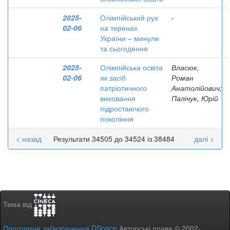
2025-
Олімпійський рух
-
02-06
на теренах
України – минуле
та сьогодення
2025-
Олімпійська освіта
Власюк,
02-06
як засіб
Роман
патріотичного
Анатолійович;
виховання
Палічук, Юрій
підростаючого
покоління
< назад
Результати 34505 до 34524 із 38484
далі >
Тема від
Програмне забезпечення DSpace
Авторські права © 2002-