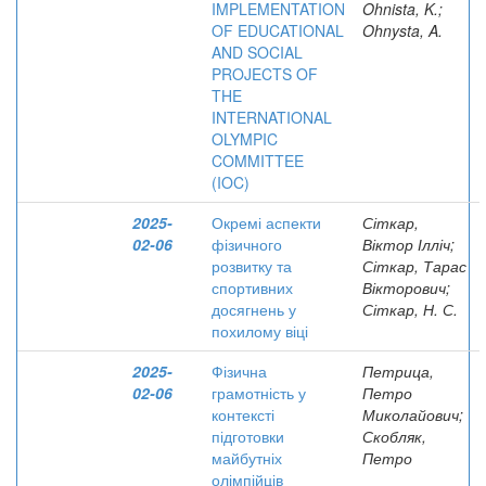
IMPLEMENTATION
Ohnista, K.;
OF EDUCATIONAL
Ohnysta, A.
AND SOCIAL
PROJECTS OF
THE
INTERNATIONAL
OLYMPIC
COMMITTEE
(IOC)
2025-
Окремі аспекти
Сіткар,
02-06
фізичного
Віктор Ілліч;
розвитку та
Сіткар, Тарас
спортивних
Вікторович;
досягнень у
Сіткар, Н. С.
похилому віці
2025-
Фізична
Петрица,
02-06
грамотність у
Петро
контексті
Миколайович;
підготовки
Скобляк,
майбутніх
Петро
олімпійців