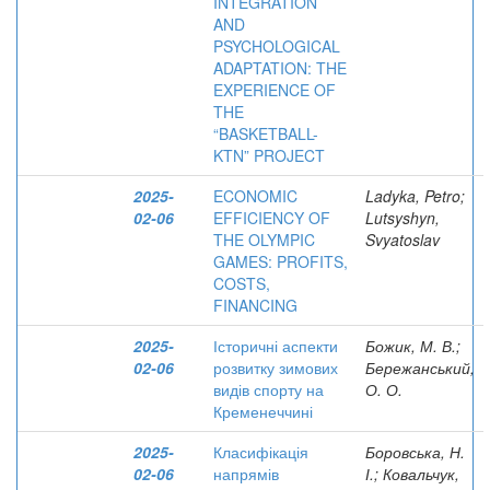
INTEGRATION
AND
PSYCHOLOGICAL
ADAPTATION: THE
EXPERIENCE OF
THE
“BASKETBALL-
KTN” PROJECT
2025-
ECONOMIC
Ladyka, Petro;
02-06
EFFICIENCY OF
Lutsyshyn,
THE OLYMPIC
Svyatoslav
GAMES: PROFITS,
COSTS,
FINANCING
2025-
Історичні аспекти
Божик, М. В.;
02-06
розвитку зимових
Бережанський,
видів спорту на
О. О.
Кременеччині
2025-
Класифікація
Боровська, Н.
02-06
напрямів
І.; Ковальчук,