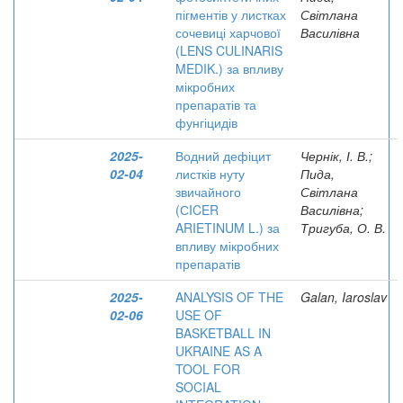
пігментів у листках
Світлана
сочевиці харчової
Василівна
(LENS CULINARIS
MEDIK.) за впливу
мікробних
препаратів та
фунгіцидів
2025-
Водний дефіцит
Чернік, І. В.;
02-04
листків нуту
Пида,
звичайного
Світлана
(СICER
Василівна;
ARIETINUM L.) за
Тригуба, О. В.
впливу мікробних
препаратів
2025-
ANALYSIS OF THE
Galan, Iaroslav
02-06
USE OF
BASKETBALL IN
UKRAINE AS A
TOOL FOR
SOCIAL