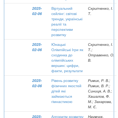
2025-
Віртуальний
Скрипченко, І.
02-06
сейлінг: світові
Т.
тренди, українські
реалії та
перспективи
розвитку
2025-
Юнацькі
Скрипченко, І.
02-06
Олімпійські Ігри як
Т.;
сходинка до
Отравенко, О.
олімпійських
В.
вершин: цифри,
факти, результати
2025-
Рівень розвитку
Римик, Р. В.;
02-06
фізичних якостей
Римик, В. Р.;
дітей які
Синиця, А. В.;
займаються
Хашалов, Ф.
гімнастикою
М.; Захарова,
М. Є.
2025-
Алгоритм розвитку
Наумчук,