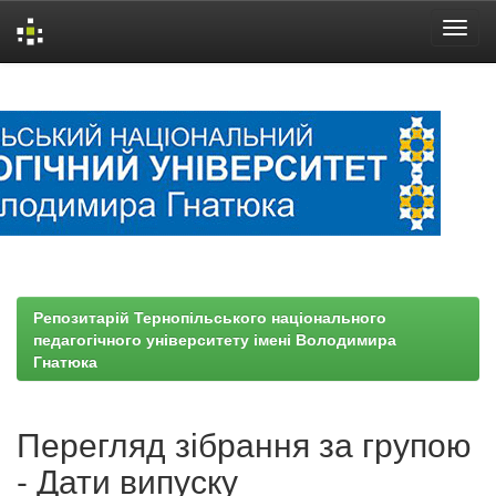
Skip
navigation
Репозитарій Тернопільського національного
педагогічного університету імені Володимира
Гнатюка
Перегляд зібрання за групою
- Дати випуску