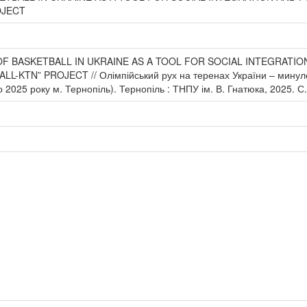
OJECT
E OF BASKETBALL IN UKRAINE AS A TOOL FOR SOCIAL INTEGRATI
KTN” PROJECT // Олімпійський рух на теренах України – минуле т
 2025 року м. Тернопіль). Тернопіль : ТНПУ ім. В. Гнатюка, 2025. С