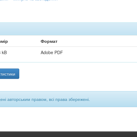
змір
Формат
 kB
Adobe PDF
тистики
щені авторським правом, всі права збережені.