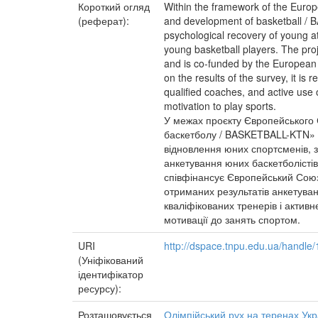
Короткий огляд
Within the framework of the Europ
(реферат):
and development of basketball / B
psychological recovery of young ath
young basketball players. The 
and is co-funded by the European 
on the results of the survey, it i
qualified coaches, and active use o
motivation to play sports.
У межах проєкту Європейського 
баскетболу / BASKETBALL-KTN» б
відновлення юних спортсменів, з
анкетування юних баскетболісті
співфінансує Європейський Союз.
отриманих результатів анкетуван
кваліфікованих тренерів і актив
мотивації до занять спортом.
URI
http://dspace.tnpu.edu.ua/handl
(Уніфікований
ідентифікатор
ресурсу):
Розташовується
Олімпійський рух на теренах Ук