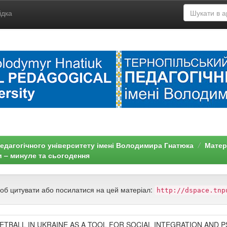
ідка
едагогічного університету імені Володимира Гнатюка
Матері
и – минуле та сьогодення
щоб цитувати або посилатися на цей матеріал:
http://dspace.tnp
KETBALL IN UKRAINE AS A TOOL FOR SOCIAL INTEGRATION AND 