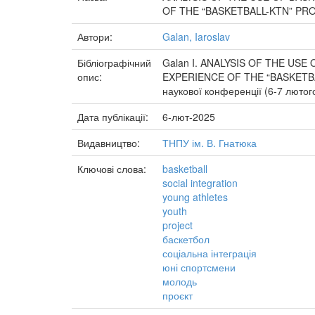
OF THE “BASKETBALL-KTN” PR
Автори:
Galan, Iaroslav
Бібліографічний
Galan I. ANALYSIS OF THE US
опис:
EXPERIENCE OF THE “BASKETBALL-
наукової конференції (6-7 лютого
Дата публікації:
6-лют-2025
Видавництво:
ТНПУ ім. В. Гнатюка
Ключові слова:
basketball
social integration
young athletes
youth
project
баскетбол
соціальна інтеграція
юні спортсмени
молодь
проєкт