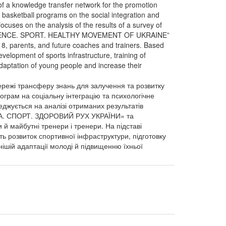
f a knowledge transfer network for the promotion
basketball programs on the social integration and
focuses on the analysis of the results of a survey of
TH. SCIENCE. SPORT. HEALTHY MOVEMENT OF UKRAINE”
8, parents, and future coaches and trainers. Based
elopment of sports infrastructure, training of
 adaptation of young people and increase their
режі трансферу знань для залучення та розвитку
грам на соціальну інтеграцію та психологічне
еджується на аналізі отриманих результатів
АУКА. СПОРТ. ЗДОРОВИЙ РУХ УКРАЇНИ» та
й майбутні тренери і тренери. На підставі
ь розвиток спортивної інфраструктури, підготовку
ішій адаптації молоді й підвищенню їхньої