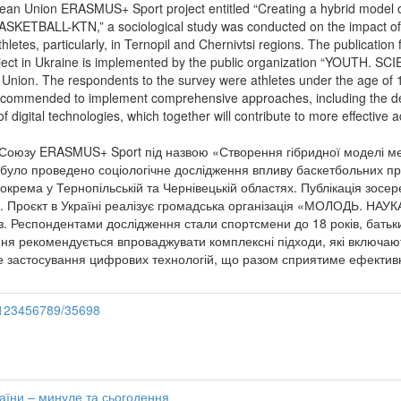
ean Union ERASMUS+ Sport project entitled “Creating a hybrid model o
ASKETBALL-KTN,” a sociological study was conducted on the impact of 
letes, particularly, in Ternopil and Chernivtsi regions. The publication 
project in Ukraine is implemented by the public organization “YOU
Union. The respondents to the survey were athletes under the age of 1
s recommended to implement comprehensive approaches, including the dev
f digital technologies, which together will contribute to more effective
Союзу ERASMUS+ Sport під назвою «Створення гібридної моделі ме
уло проведено соціологічне дослідження впливу баскетбольних про
окрема у Тернопільській та Чернівецькій областях. Публікація зосер
в. Проєкт в Україні реалізує громадська організація «МОЛОДЬ. Н
 Респондентами дослідження стали спортсмени до 18 років, батьки 
ня рекомендується впроваджувати комплексні підходи, які включают
не застосування цифрових технологій, що разом сприятиме ефективн
e/123456789/35698
раїни – минуле та сьогодення