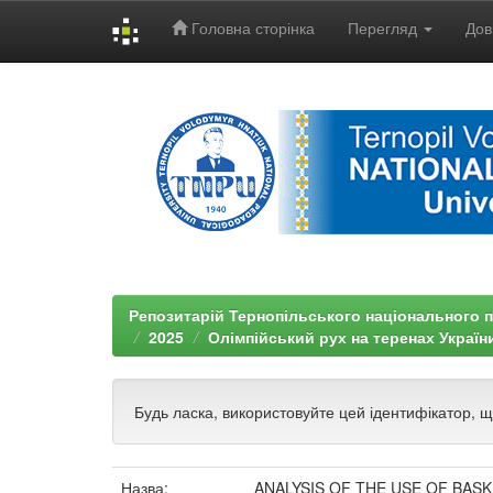
Головна сторінка
Перегляд
Дов
Skip
navigation
Репозитарій Тернопільського національного п
2025
Олімпійський рух на теренах Україн
Будь ласка, використовуйте цей ідентифікатор, 
Назва:
ANALYSIS OF THE USE OF BAS