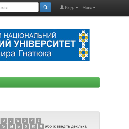
Вхід:
Мова
U
V
W
X
Y
Z
або ж введіть декілька
Ъ
Ы
Ь
Э
Ю
Я