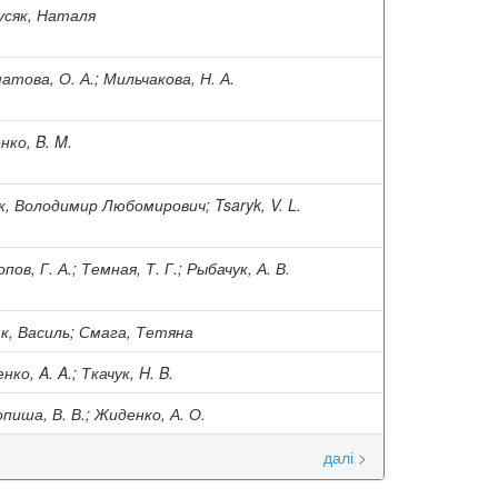
усяк, Наталя
това, О. А.; Мильчакова, Н. А.
нко, B. M.
, Володимир Любомирович; Tsaryk, V. L.
пов, Г. А.; Темная, Т. Г.; Рыбачук, А. В.
к, Василь; Смага, Тетяна
нко, A. A.; Ткачук, H. B.
пиша, В. В.; Жиденко, А. О.
далі >