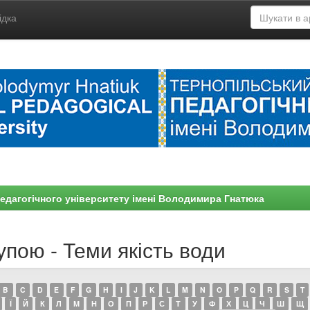
ідка
едагогічного університету імені Володимира Гнатюка
упою - Теми якість води
B
C
D
E
F
G
H
I
J
K
L
M
N
O
P
Q
R
S
T
Ї
Й
К
Л
М
Н
О
П
Р
С
Т
У
Ф
Х
Ц
Ч
Ш
Щ