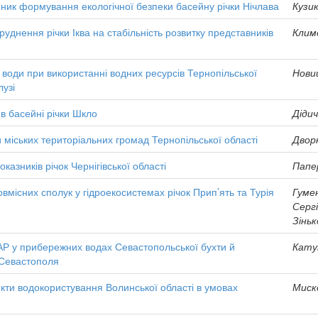
ник формування екологічної безпеки басейну річки Нічлава
Кузик
уднення річки Іква на стабільність розвитку представників
Климе
 води при використанні водних ресурсів Тернопільської
Нови
лузі
 в басейні річки Шкло
Дідич
 міських територіальних громад Тернопільської області
Двор
казників річок Чернігівської області
Папер
овмісних сполук у гідроекосистемах річок Прип’ять та Турія
Гуме
Серг
Зіньк
Р у прибережних водах Севастопольської бухти й
Катун
Севастополя
екти водокористування Волинської області в умовах
Миск