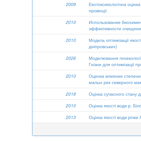
2009
Екотоксикологічна оцінка
провінції
2010
Использование биохимич
эффективности очищени
2010
Модель оптимізації якос
дніпровських)
2026
Моделювання геоекологіч
Гнізни для оптимізації 
2010
Оценка влияния степени
малых рек северного ма
2018
Оцінка сучасного стану 
2010
Оцінка якості води р. Бі
2013
Оцінка якості води річки 