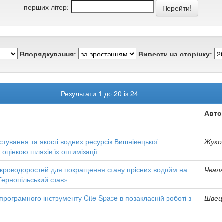
перших літер:
Впорядкування:
Вивести на сторінку:
Результати 1 до 20 із 24
Авто
тування та якості водних ресурсів Вишнівецької
Жуко
 оцінкою шляхів їх оптимізації
ікроводоростей для покращення стану прісних водойм на
Чвалю
ернопільський став»
рограмного інструменту Cite Space в позакласній роботі з
Швець