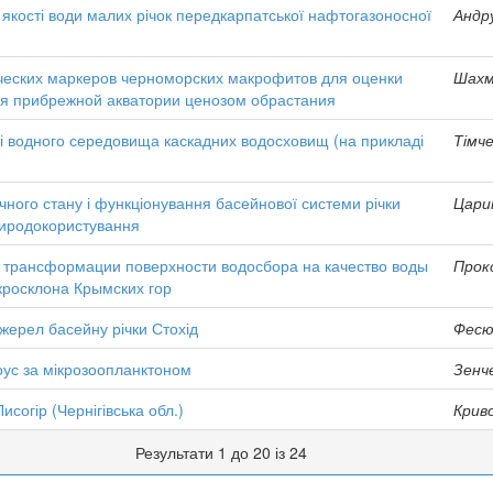
 якості води малих річок передкарпатської нафтогазоносної
Андр
еских маркеров черноморских макрофитов для оценки
Шахма
я прибрежной акватории ценозом обрастания
ті водного середовища каскадних водосховищ (на прикладі
Тімче
ного стану і функціонування басейнової системи річки
Царик
природокористування
 трансформации поверхности водосбора на качество воды
Проко
кросклона Крымских гор
джерел басейну річки Стохід
Фесю
лоус за мікрозоопланктоном
Зенче
Лисогір (Чернігівська обл.)
Криво
Результати 1 до 20 із 24