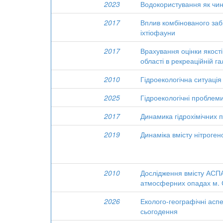
2023
Водокористування як чин
2017
Вплив комбінованого забр
іхтіофауни
2017
Врахування оцінки якості
області в рекреаційній га
2010
Гідроекологічна ситуація
2025
Гідроекологічні проблеми
2017
Динамика гідрохімічних по
2019
Динаміка вмісту нітроген
2010
Дослідження вмісту АСПА
атмосферних опадах м. 
2026
Еколого-географічні асп
сьогодення