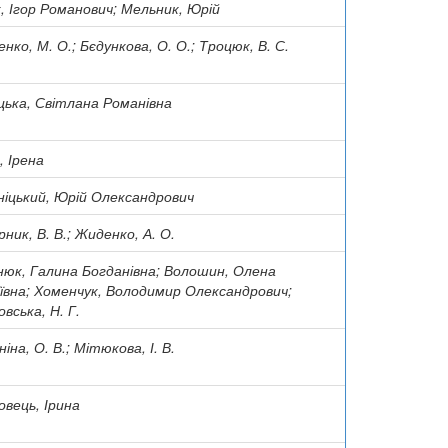
, Ігор Романович; Мельник, Юрій
нко, М. О.; Бєдункова, О. О.; Троцюк, В. С.
цька, Світлана Романівна
, Ірена
ніцький, Юрій Олександрович
ник, В. В.; Жиденко, А. О.
нюк, Галина Богданівна; Волошин, Олена
іївна; Хоменчук, Володимир Олександрович;
овська, Н. Г.
іна, О. В.; Мітюкова, І. В.
овець, Ірина