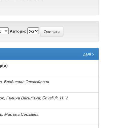
Автори:
далі >
р(и)
в, Владислав Олексійович
к, Галина Василівна; Chvaliuk, H. V.
, Мар’яна Сергіївна