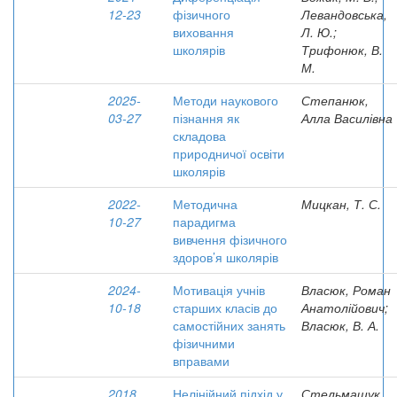
12-23
фізичного
Левандовська,
виховання
Л. Ю.;
школярів
Трифонюк, В.
М.
2025-
Методи наукового
Степанюк,
03-27
пізнання як
Алла Василівна
складова
природничої освіти
школярів
2022-
Методична
Мицкан, Т. С.
10-27
парадигма
вивчення фізичного
здоров’я школярів
2024-
Мотивація учнів
Власюк, Роман
10-18
старших класів до
Анатолійович;
самостійних занять
Власюк, В. А.
фізичними
вправами
2018
Нелінійний підхід у
Стельмащук,