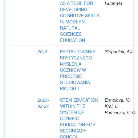
AS A TOOL FOR
Liudmyla
DEVELOPING
COGNITIVE SKILLS
IN MODERN
NATURAL
SCIENCES
EDUCATION
2018
KSZTAŁTOWANIE
Stepaniuk, Alla
KRYTYCZNEGO
MYŚLENIA
UCZNIÓW W
PROCESIE
STUDIOWANIA
BIOLOGII
2023-
STEM EDUCATION
Ermolova, V.;
02-27
WITHIN THE
Krol, I.;
SYSTEM OF
Радченко, Л. О.
OLYMPIC
EDUCATION FOR
SECONDARY
SCHOOL