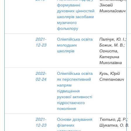
формуванні
Зіновій
духовних цінностей
Миколайович
школярів засобами
музичного
фольклору
2021-
Олімпійська освіта
Палічук, Ю. І.;
12-23
молодших
Божик, М. В.;
школярів
Огниста,
Катерина
Миколаївна
2022-
Олімпійська освіта
Кузь, Юрій
02-24
як перспективний
Степанович
напрям
підвищення
рухової активності
підростаючого
покоління
2021-
Основи дозування
Тютько, Д. Р.;
12-23
фізичних
Шукатка, О. В.
навантажень