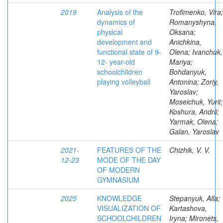
2019
Analysis of the
Trofimenko, Vira;
dynamics of
Romanyshyna,
physical
Oksana;
development and
Anichkina,
functional state of 9-
Olena; Ivanchuk,
12- year-old
Mariya;
schoolchildren
Bohdanyuk,
playing volleyball
Antonina; Zoriy,
Yaroslav;
Moseichuk, Yurii;
Koshura, Andrii;
Yarmak, Olena;
Galan, Yaroslav
2021-
FEATURES OF THE
Chizhik, V. V.
12-23
MODE OF THE DAY
OF MODERN
GYMNASIUM
2025
KNOWLEDGE
Stepanyuk, Alla;
VISUALIZATION OF
Kartashova,
SCHOOLCHILDREN
Iryna; Mironets,