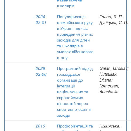
школярів
2024-
Популяризація
Галан, Я. П.;
02-01
олімпійського руху
Дудіцька, С. П.
в Україні під час
проведення різних
заходів для дітей
та школярів в
умовах військового
стану
2026-
Програмний підхід
Galan, Iaroslav;
02-06
громадської
Hutsuliak,
організації до
Liliana;
інтеграції
Komerzan,
національних та
Anastasiia
європейських
цінностей через
спортивно-освітні
заходи
2016
Профорієнтація та
Ніжинська,