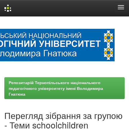
Skip
navigation
Репозитарій Тернопільського національного
педагогічного університету імені Володимира
Гнатюка
Перегляд зібрання за групою
- Теми schoolchildren