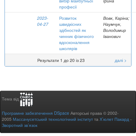
вибір майбутньої
Ірина
професії
2023-
Розвиток
Вовк, Каріна;
04-27
швидкісних
Наумчук,
здібностей як
Володимир
чинник фізичного
Іванович
вдосконалення
школярів
Результати 1 до 20 із 23
далі >
Тема від
Програмне забезпечення DSpace
Авторські права © 2002-
2005
Массачусетський технологічний інститут
та
Х’юлет Пакард
-
Зворотний зв’язок