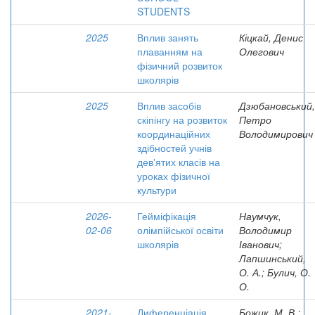
STUDENTS
2025
Вплив занять
Кіцкай, Денис
плаванням на
Олегович
фізичний розвиток
школярів
2025
Вплив засобів
Дзюбановський,
скіпінгу на розвиток
Петро
координаційних
Володимирович
здібностей учнів
девʼятих класів на
уроках фізичної
культури
2026-
Гейміфікація
Наумчук,
02-06
олімпійської освіти
Володимир
школярів
Іванович;
Лапшинський,
О. А.; Булич, О.
О.
2021-
Диференціація
Божик, М. В.;