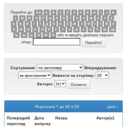
Перейти до:
0-9
A
B
C
D
E
F
G
H
I
J
K
L
M
N
O
P
Q
R
S
T
U
V
W
X
Y
Z
А
Б
В
Г
Ґ
Д
Е
Є
Ё
Ж
З
И
І
Ї
Й
К
Л
М
Н
О
П
Р
С
Т
У
Ф
Х
Ц
Ч
Ш
Щ
або ж введіть декілька перших
Ъ
Ы
Ь
Э
Ю
Я
літер:
Сортування:
Впорядкування:
Вивести на сторінку:
Автори:
Результати 1 до 20 із 23
далі >
Попередній
Дата
Назва
Автор(и)
перегляд
випуску