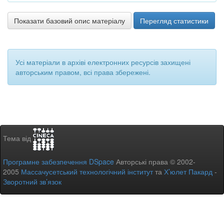
Показати базовий опис матеріалу
Перегляд статистики
Усі матеріали в архіві електронних ресурсів захищені
авторським правом, всі права збережені.
Тема від
Програмне забезпечення DSpace
Авторські права © 2002-
2005
Массачусетський технологічний інститут
та
Х’юлет Пакард
-
Зворотний зв’язок