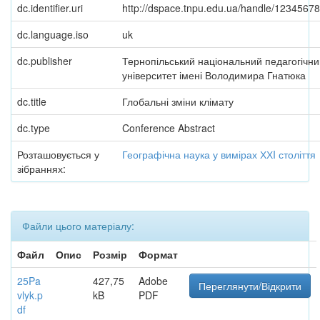
dc.identifier.uri
http://dspace.tnpu.edu.ua/handle/1234567
dc.language.iso
uk
dc.publisher
Тернопільський національний педагогічни
університет імені Володимира Гнатюка
dc.title
Глобальні зміни клімату
dc.type
Conference Abstract
Розташовується у
Географічна наука у вимірах ХХI століття
зібраннях:
Файли цього матеріалу:
Файл
Опис
Розмір
Формат
25Pa
427,75
Adobe
Переглянути/Відкрити
vlyk.p
kB
PDF
df