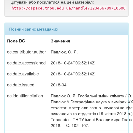
цитувати або посилатися на цей матеріал:
http://dspace.tnpu.edu.ua/handle/123456789/10600
Повний запис метаданих
Поле DC
Значення
dc.contributor.author
Павлюк, О. Я.
dc.date.accessioned
2018-10-24T06:52:14Z
dc.date.available
2018-10-24T06:52:14Z
dc.date.issued
2018-04
dc.identifier.citation
Павлюк О. Я. Глобальні зміни клімату / О.
Павлюк // Географічна наука у вимірах ХХ
століття: матеріали звітно-наукової конфе
викладачів та студентів (19 квітня 2018 р.)
Тернопіль: ТНПУ імені Володимира Гнатю
2018. – C. 102–107.