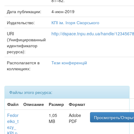
81–82.
Дата публикации:
4-июн-2019
Издательство:
КПІ ім. Ігоря Сікорського
URI
http://dspace.tnpu.edu.ua/handle/1234567
(Унифицированный
идентификатор
ресурса):
Располагается в
Тези конференцій
коллекциях:
Файлы этого ресурса:
Файл
Описание
Размер
Формат
Fedor
1,05
Adobe
Просмотреть/Откры
eiko_t
MB
PDF
ezy_
KPI.p