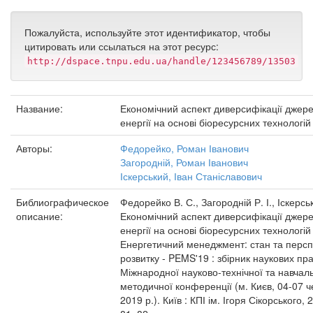
Пожалуйста, используйте этот идентификатор, чтобы
цитировать или ссылаться на этот ресурс:
http://dspace.tnpu.edu.ua/handle/123456789/13503
Название:
Економічний аспект диверсифікації джер
енергії на основі біоресурсних технологій
Авторы:
Федорейко, Роман Іванович
Загородній, Роман Іванович
Іскерський, Іван Станіславович
Библиографическое
Федорейко В. С., Загородній Р. І., Іскерськ
описание:
Економічний аспект диверсифікації джер
енергії на основі біоресурсних технологій 
Енергетичний менеджмент: стан та персп
розвитку - PEMS'19 : збірник наукових пра
Міжнародної науково-технічної та навчал
методичної конференції (м. Києв, 04-07 
2019 р.). Київ : КПІ ім. Ігоря Сікорського, 