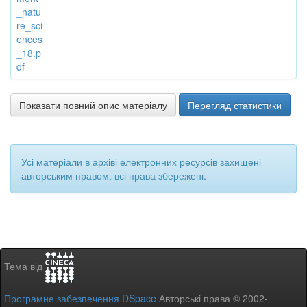
_natu
re_sci
ences
_18.p
df
Показати повний опис матеріалу
Перегляд статистики
Усі матеріали в архіві електронних ресурсів захищені
авторським правом, всі права збережені.
Тема від
Програмне забезпечення DSpace
Авторські права © 2002-