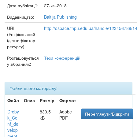
Дата публікації:
27-кві-2018
Видавництво:
Baltija Publishing
URI
http://dspace.tnpu.edu.ua/handle/123456789/1
(Уніфікований
ідентифікатор
ресурсу):
Розташовується
Тези конференцій
у зібраннях:
Файли цього матеріалу:
Файл
Опис
Розмір
Формат
Droby
830,51
Adobe
Переглянути/Відкрити
k_Co
kB
PDF
nf_de
velop
ment