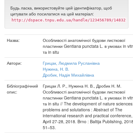
Будь ласка, використовуйте цей ідентифікатор, щоб
цитувати або посилатися на цей матеріал:
http://dspace.tnpu.edu.ua/handle/123456789/14832
Назва:
Особливості анатомічної будови листкової
пластинки Gentiana punctata L. в умовах in vit
та in situ
Автори:
Грицак, Людмила Русланівна
Нужина, Н. В.
Дробик, Надія Михайлівна
Бібліографічний
Грицак Л. Р., Нужина Н. В., Дробик Н. М.
опис:
Особливості анатомічної будови листкової
пластинки Gentiana punctata L. в умовах in vit
та in situ // The development of nature sciences
problems and solutations : Abstract of The
international research and practical conference,
April 27-28, 2018. Brno : Baltija Publishing, 2018
51–53.