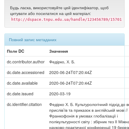
Будь ласка, використовуйте цей ідентифікатор, щоб
цитувати або посилатися на цей матеріал:
http://dspace.tnpu.edu.ua/handle/123456789/15701
Повний запис метаданих
Поле DC
Значення
dc.contributor.author
Федірко, Х. Б.
dc.date.accessioned
2020-06-24T07:20:44Z
dc.date.available
2020-06-24T07:20:44Z
dc.date.issued
2020-03-19
dc.identifier.citation
Федірко Х. Б. Культурологічний підхід до 
прислів’їв та приказок в англійській мові //
Франкофонія в умовах глобалізації і
полікультурності світу : збірник тез ІІ Між
науково-практичної конференції 19 бере