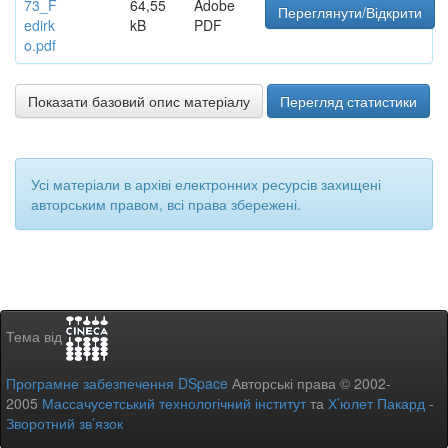
73_F
64,55
Adobe
Переглянути/Відкрити
edirk
kB
PDF
o.pdf
Показати базовий опис матеріалу
Перегляд статистики
Усі матеріали в архіві електронних ресурсів захищені
авторським правом, всі права збережені.
Тема від
Програмне забезпечення DSpace
Авторські права © 2002-
2005
Массачусетський технологічний інститут
та
Х’юлет Пакард
-
Зворотний зв’язок