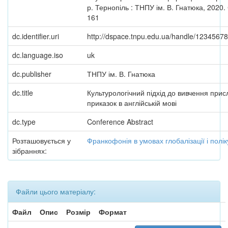
р. Тернопіль : ТНПУ ім. В. Гнатюка, 2020. 
161
dc.identifier.uri
http://dspace.tnpu.edu.ua/handle/1234567
dc.language.iso
uk
dc.publisher
ТНПУ ім. В. Гнатюка
dc.title
Культурологічний підхід до вивчення прислі
приказок в англійській мові
dc.type
Conference Abstract
Розташовується у
Франкофонія в умовах глобалізації і полік
зібраннях:
Файли цього матеріалу:
Файл
Опис
Розмір
Формат