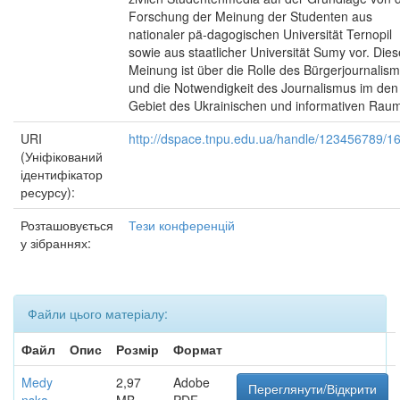
Forschung der Meinung der Studenten aus
nationaler pä-dagogischen Universität Ternopil
sowie aus staatlicher Universität Sumy vor. Dies
Meinung ist über die Rolle des Bürgerjournalis
und die Notwendigkeit des Journalismus im den
Gebiet des Ukrainischen und informativen Rau
URI
http://dspace.tnpu.edu.ua/handle/123456789/1
(Уніфікований
ідентифікатор
ресурсу):
Розташовується
Тези конференцій
у зібраннях:
Файли цього матеріалу:
Файл
Опис
Розмір
Формат
Medy
2,97
Adobe
Переглянути/Відкрити