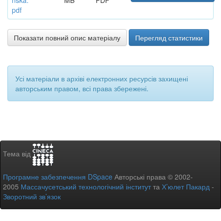
nska.
MB
PDF
pdf
Показати повний опис матеріалу
Перегляд статистики
Усі матеріали в архіві електронних ресурсів захищені
авторським правом, всі права збережені.
Тема від
Програмне забезпечення DSpace
Авторські права © 2002-
2005
Массачусетський технологічний інститут
та
Х’юлет Пакард
-
Зворотний зв’язок