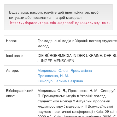
Будь ласка, використовуйте цей ідентифікатор, щоб
цитувати або посилатися на цей матеріал:
http://dspace.tnpu.edu.ua/handle/123456789/16072
Назва:
Громадянські медіа в Україні: погляд студентс
молоді
Інші назви:
DIE BÜRGERMEDIA IN DER UKRAINE: DER BL
JUNGER MENSCHEN
Автори:
Мединська, Олеся Ярославівна
Прокопенко, Н. М.
Синоруб, Галина Петрівна
Бібліографічний
Мединська О. Я., Прокопенко Н. М., Синоруб 
опис:
П. Громадянські медіа в Україні: погляд
студентської молоді // Актуальні проблеми
медіапростору : матеріали ІІ Всеукраїнської
науково-практичної конференції (Київ, 09 квіт
2020 р.). Київ : Інститут журналістики, 2020. С.