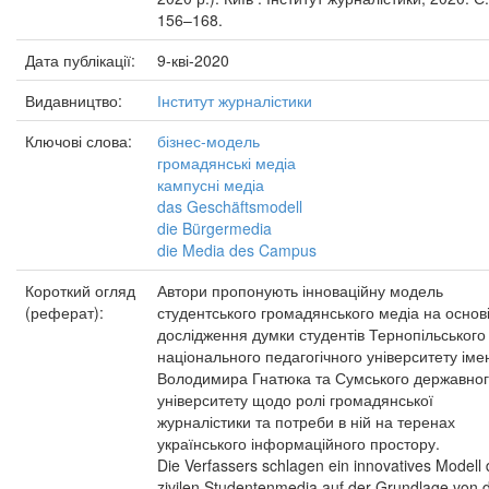
156–168.
Дата публікації:
9-кві-2020
Видавництво:
Інститут журналістики
Ключові слова:
бізнес-модель
громадянські медіа
кампусні медіа
das Geschäftsmodell
die Bürgermedia
die Media des Campus
Короткий огляд
Автори пропонують інноваційну модель
(реферат):
студентського громадянського медіа на основ
дослідження думки студентів Тернопільського
національного педагогічного університету іме
Володимира Гнатюка та Сумського державно
університету щодо ролі громадянської
журналістики та потреби в ній на теренах
українського інформаційного простору.
Die Verfassers schlagen ein innovatives Modell
zivilen Studentenmedia auf der Grundlage von d