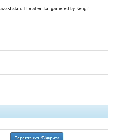
n Kazakhstan. The attention garnered by Kengir
Переглянути/Відкрити