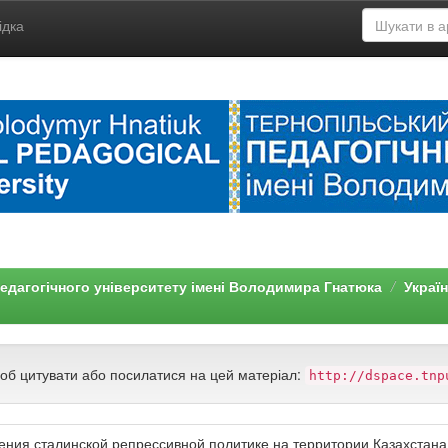
ідка
едагогічного університету імені Володимира Гнатюка
Украї
щоб цитувати або посилатися на цей матеріал:
http://dspace.tnp
ения сталинской репрессивной политике на территории Казахстана