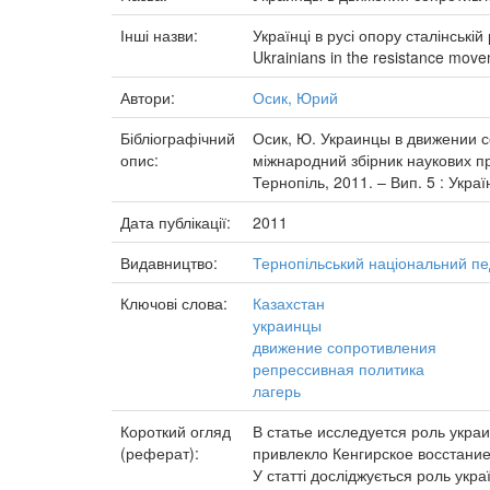
Інші назви:
Українці в русі опору сталінській
Ukrainians in the resistance movem
Автори:
Осик, Юрий
Бібліографічний
Осик, Ю. Украинцы в движении со
опис:
міжнародний збірник наукових пра
Тернопіль, 2011. – Вип. 5 : Україн
Дата публікації:
2011
Видавництво:
Тернопільський національний пе
Ключові слова:
Казахстан
украинцы
движение сопротивления
репрессивная политика
лагерь
Короткий огляд
В статье исследуется роль укра
(реферат):
привлекло Кенгирское восстание
У статті досліджується роль укра