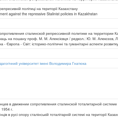
 репресивній політиці на території Казахстану
ent against the repressive Stalinist policies in Kazakhstan
противления сталинской репрессивной политике на территории Казах
ць на пошану проф. М. М. Алексієвця / редкол.: Ю. М. Алексєєв, Л. М
а - Європа - Світ: історико-політичні та гуманітарні аспекти розвитку :
дагогічний університет імені Володимира Гнатюка
инцев в движении сопротивления сталинской тоталитарной системе
 1954 г.
їнців в русі опору сталінській тоталітарній системі на території Каз