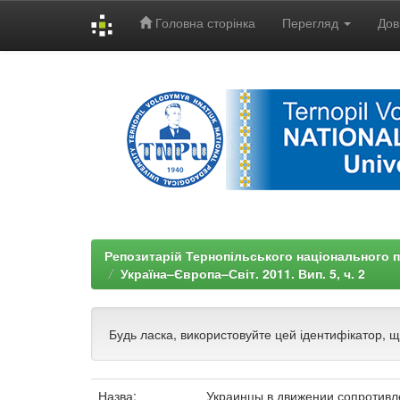
Головна сторінка
Перегляд
Дов
Skip
navigation
Репозитарій Тернопільського національного п
Україна–Європа–Світ. 2011. Вип. 5, ч. 2
Будь ласка, використовуйте цей ідентифікатор, 
Назва:
Украинцы в движении сопротивл