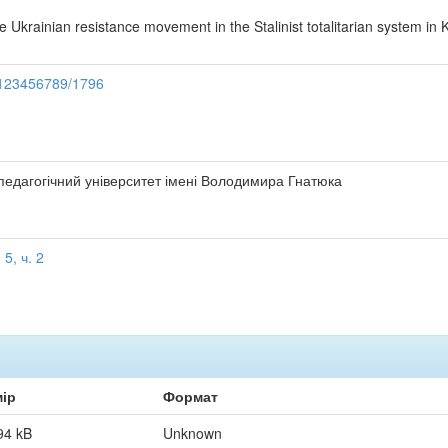
he Ukrainian resistance movement in the Stalinist totalitarian system i
e/123456789/1796
педагогічний університет імені Володимира Гнатюка
5, ч. 2
ір
Формат
94 kB
Unknown