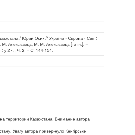
стана / Юрий Осик // Україна - Європа - Світ :
. Алексієвець, М. М. Алексієвець [та ін.]. –
 у 2 ч., Ч. 2. – С. 144-154.
 на территории Казахстана. Внимание автора
ахстану. Увагу автора привер-нуло Кенгірське