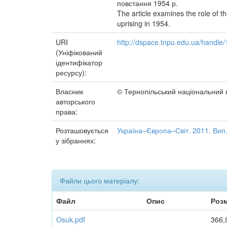
повстання 1954 р.
The article examines the role of t
uprising in 1954.
URI
http://dspace.tnpu.edu.ua/handl
(Уніфікований
ідентифікатор
ресурсу):
Власник
© Тернопільський національний 
авторського
права:
Розташовується
Україна–Європа–Світ. 2011. Вип. 
у зібраннях:
Файли цього матеріалу:
Файл
Опис
Розм
Osuk.pdf
366,