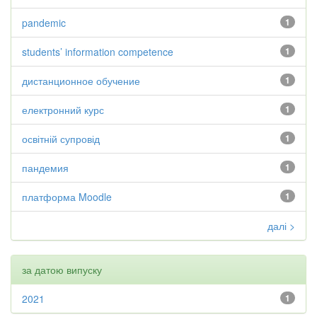
pandemic
1
students’ information competence
1
дистанционное обучение
1
електронний курс
1
освітній супровід
1
пандемия
1
платформа Moodle
1
далі >
за датою випуску
2021
1