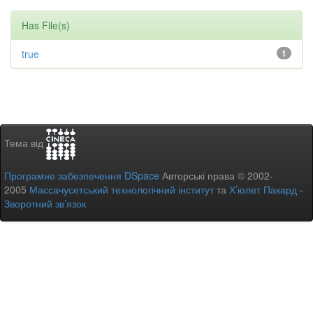
Has File(s)
true
1
Тема від
Програмне забезпечення DSpace
Авторські права © 2002-
2005
Массачусетський технологічний інститут
та
Х’юлет Пакард
-
Зворотний зв’язок