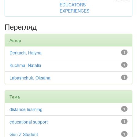
EDUCATORS’
EXPERIENCES
Перегляд
Автор
Derkach, Halyna
1
Kuchma, Natalia
1
Labashchuk, Oksana
1
Тема
distance learning
1
educational support
1
Gen Z Student
1