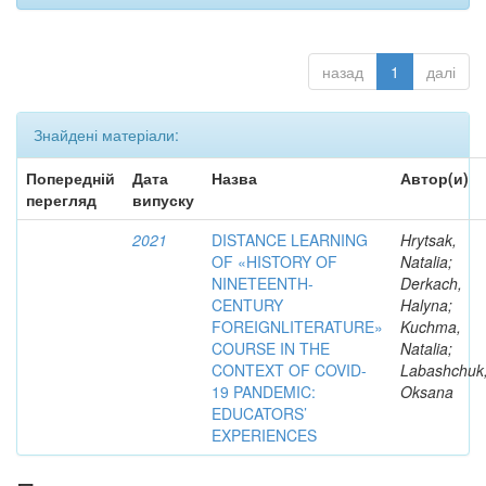
назад
1
далі
Знайдені матеріали:
Попередній
Дата
Назва
Автор(и)
перегляд
випуску
2021
DISTANCE LEARNING
Hrytsak,
OF «HISTORY OF
Natalia;
NINETEENTH-
Derkach,
CENTURY
Halyna;
FOREIGNLITERATURE»
Kuchma,
COURSE IN THE
Natalia;
CONTEXT OF COVID-
Labashchuk
19 PANDEMIC:
Oksana
EDUCATORS’
EXPERIENCES