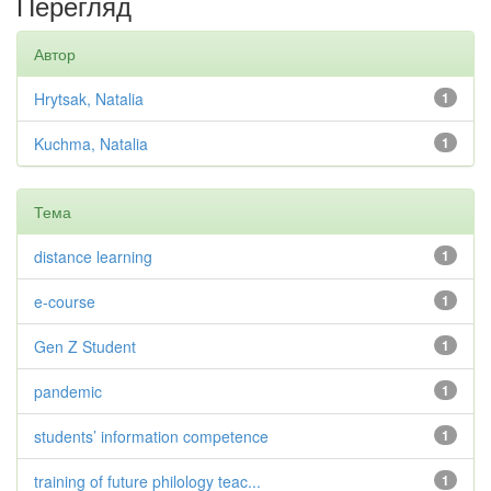
Перегляд
Автор
Hrytsak, Natalia
1
Kuchma, Natalia
1
Тема
distance learning
1
e-course
1
Gen Z Student
1
pandemic
1
students’ information competence
1
training of future philology teac...
1