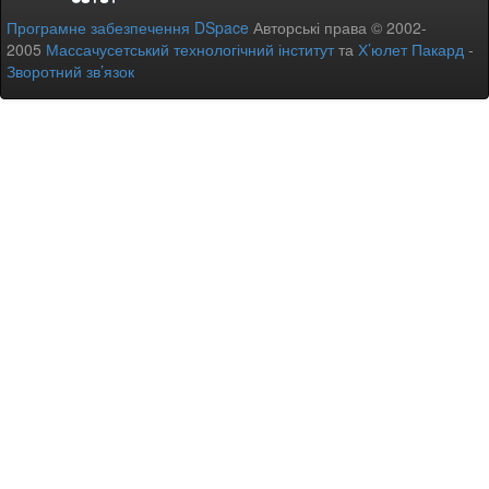
Програмне забезпечення DSpace
Авторські права © 2002-
2005
Массачусетський технологічний інститут
та
Х’юлет Пакард
-
Зворотний зв’язок