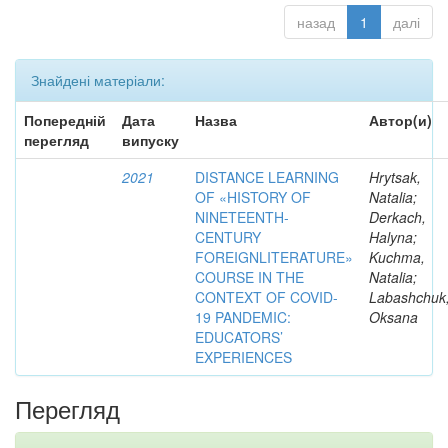
назад
1
далі
Знайдені матеріали:
Попередній
Дата
Назва
Автор(и)
перегляд
випуску
2021
DISTANCE LEARNING
Hrytsak,
OF «HISTORY OF
Natalia;
NINETEENTH-
Derkach,
CENTURY
Halyna;
FOREIGNLITERATURE»
Kuchma,
COURSE IN THE
Natalia;
CONTEXT OF COVID-
Labashchuk
19 PANDEMIC:
Oksana
EDUCATORS’
EXPERIENCES
Перегляд