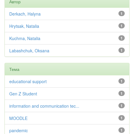
Автор
Derkach, Halyna
1
Hrytsak, Natalia
1
Kuchma, Natalia
1
Labashchuk, Oksana
1
Тема
educational support
1
Gen Z Student
1
information and communication tec...
1
MOODLE
1
pandemic
1