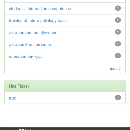
students’ information competence
1
training of future philology teac...
1
дистанционное обучение
1
дистанційне навчання
1
електронний курс
1
далі >
Has File(s)
true
1