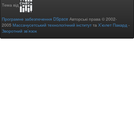
Тема від
Програмне забезпечення DSpace
Авторські права © 2002-
2005
Массачусетський технологічний інститут
та
Х’юлет Пакард
-
Зворотний зв’язок