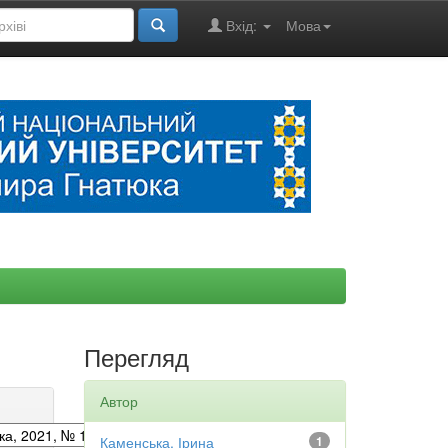
Вхід:
Мова
Перегляд
Автор
Каменська, Ірина
1