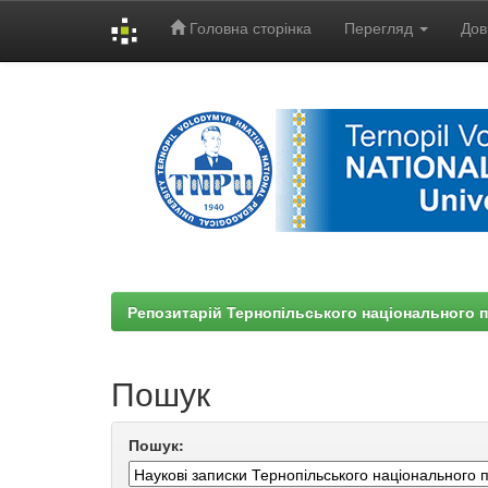
Головна сторінка
Перегляд
Дов
Skip
navigation
Репозитарій Тернопільського національного п
Пошук
Пошук: