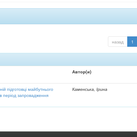
назад
1
Автор(и)
ній підготовці майбутнього
Каменська, Ірина
 в період запровадження