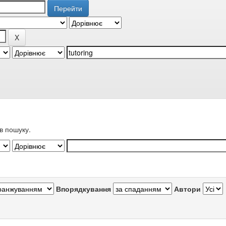
в пошуку.
Впорядкування
Автори