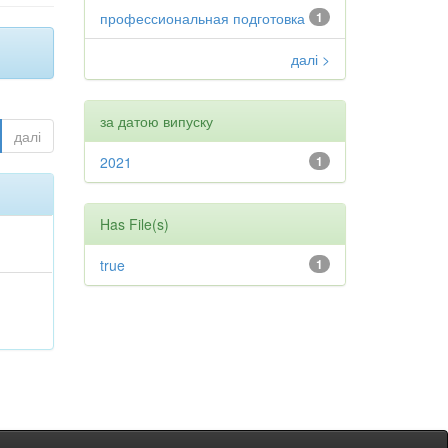
профессиональная подготовка
1
далі >
за датою випуску
далі
2021
1
Has File(s)
true
1