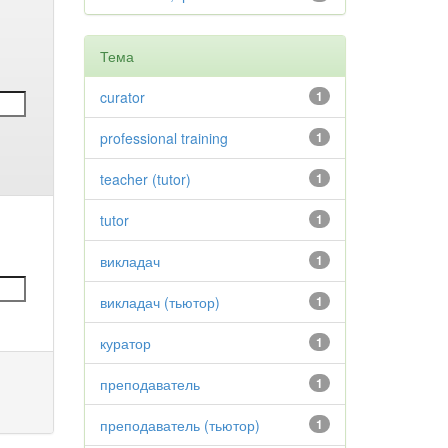
Тема
curator
1
professional training
1
teacher (tutor)
1
tutor
1
викладач
1
викладач (тьютор)
1
куратор
1
преподаватель
1
преподаватель (тьютор)
1