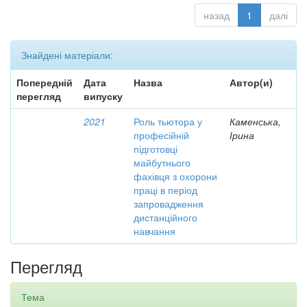
назад
1
далі
Знайдені матеріали:
Попередній
Дата
Назва
Автор(и)
перегляд
випуску
2021
Роль тьютора у
Каменська,
професійній
Ірина
підготовці
майбутнього
фахівця з охорони
праці в період
запровадження
дистанційного
навчання
Перегляд
Тема