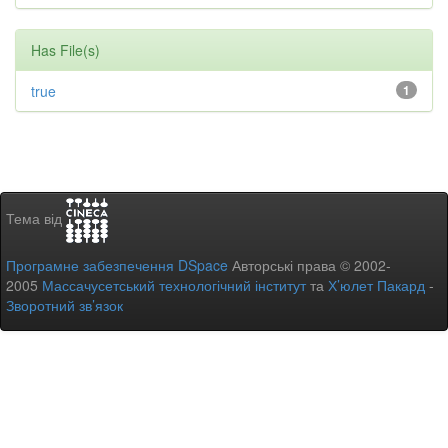
Has File(s)
true
1
Тема від
Програмне забезпечення DSpace
Авторські права © 2002-
2005
Массачусетський технологічний інститут
та
Х’юлет Пакард
-
Зворотний зв’язок