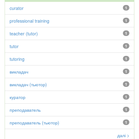
curator
1
professional training
1
teacher (tutor)
1
tutor
1
tutoring
1
викладач
1
викладач (тьютор)
1
куратор
1
преподаватель
1
преподаватель (тьютор)
1
далі >