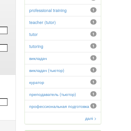
professional training
1
teacher (tutor)
1
tutor
1
tutoring
1
викладач
1
викладач (тьютор)
1
куратор
1
преподаватель (тьютор)
1
профессиональная подготовка
1
далі >