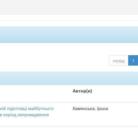
назад
1
Автор(и)
ній підготовці майбутнього
Каменська, Ірина
 в період запровадження