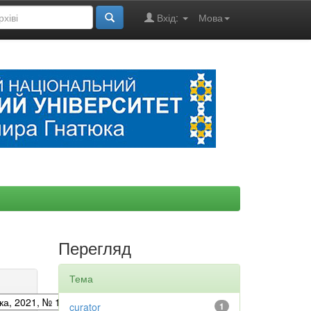
Вхід:
Мова
Перегляд
Тема
curator
1