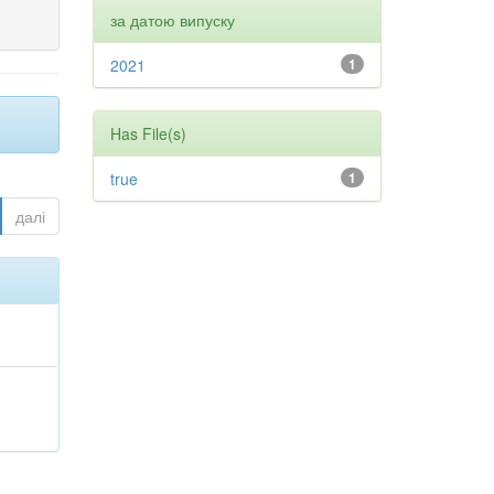
за датою випуску
2021
1
Has File(s)
true
1
далі