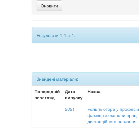
Результати 1-1 зі 1.
Знайдені матеріали:
Попередній
Дата
Назва
перегляд
випуску
2021
Роль тьютора у професій
фахівця з охорони праці
дистанційного навчання