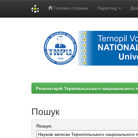
Головна сторінка
Перегляд
Дов
Skip
navigation
Репозитарій Тернопільського національного п
Пошук
Пошук: