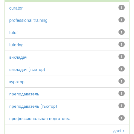
curator
1
professional training
1
tutor
1
tutoring
1
викладач
1
викладач (тьютор)
1
куратор
1
преподаватель
1
преподаватель (тьютор)
1
профессиональная подготовка
1
далі >