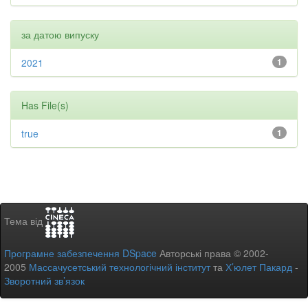
за датою випуску
2021
1
Has File(s)
true
1
Тема від
Програмне забезпечення DSpace
Авторські права © 2002-
2005
Массачусетський технологічний інститут
та
Х’юлет Пакард
-
Зворотний зв’язок