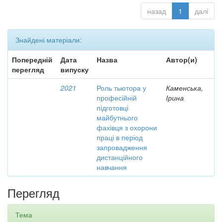
назад
1
далі
Знайдені матеріали:
Попередній
Дата
Назва
Автор(и)
перегляд
випуску
2021
Роль тьютора у
Каменська,
професійній
Ірина
підготовці
майбутнього
фахівця з охорони
праці в період
запровадження
дистанційного
навчання
Перегляд
Тема