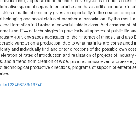
al revolutions), appearance of the informative systems of open access, a
formative space of separate enterprise and have ability cooperate inters
stries of national economy gives an opportunity in the nearest prospect t
l belonging and social status of member of association. By the result o
, real formation in Ukraine of powerful middle class. And essence of th
ternet and IT— of technologies in practically all spheres of public life a
Industry 4.0", envisages application of the "internet of things", and als
able variety) on a production, due to what his links are constrained in
ently and individually find and enter directions of the possible own co
celeration of rates of introduction and realization of projects of Industr
lts, and a trend from creation of wide, різнопланових мульти-стейкхол
 technological productive directions, programs of support of enterprise
rise.
andle/123456789/19740