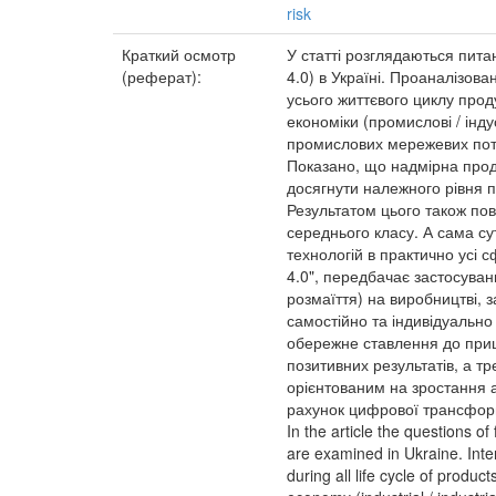
risk
Краткий осмотр
У статті розглядаються пита
(реферат):
4.0) в Україні. Проаналізов
усього життєвого циклу прод
економіки (промислові / інд
промислових мережевих пото
Показано, що надмірна проду
досягнути належного рівня пр
Результатом цього також по
середнього класу. А сама с
технологій в практично усі 
4.0", передбачає застосуванн
розмаїття) на виробництві, 
самостійно та індивідуальн
обережне ставлення до приш
позитивних результатів, а 
орієнтованим на зростання 
рахунок цифрової трансформ
In the article the questions of
are examined in Ukraine. Inte
during all life cycle of produ