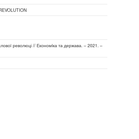
 REVOLUTION
слової революці // Економiка та держава. – 2021. –