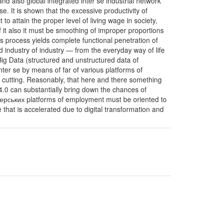
nd also global integrated inter se industrial network
e. It is shown that the excessive productivity of
o attain the proper level of living wage in society,
f it also it must be smoothing of improper proportions
is process yields complete functional penetration of
nd industry of industry — from the everyday way of life
o Big Data (structured and unstructured data of
ter se by means of far of various platforms of
st cutting. Reasonably, that here and there something
y 4.0 can substantially bring down the chances of
дерських platforms of employment must be oriented to
 that is accelerated due to digital transformation and