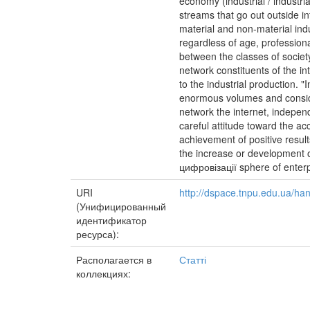
economy (industrial / industri
streams that go out outside in
material and non-material indu
regardless of age, professiona
between the classes of society
network constituents of the in
to the industrial production. "
enormous volumes and consider
network the internet, independ
careful attitude toward the ac
achievement of positive resu
the increase or development of
цифровізації sphere of enterp
URI
http://dspace.tnpu.edu.ua/h
(Унифицированный
идентификатор
ресурса):
Располагается в
Статті
коллекциях: