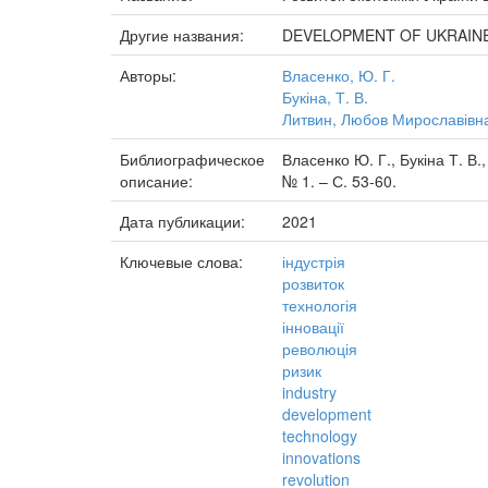
Другие названия:
DEVELOPMENT OF UKRAINE
Авторы:
Власенко, Ю. Г.
Букіна, Т. В.
Литвин, Любов Мирославівн
Библиографическое
Власенко Ю. Г., Букіна Т. В.
описание:
№ 1. – С. 53-60.
Дата публикации:
2021
Ключевые слова:
індустрія
розвиток
технологія
інновації
революція
ризик
industry
development
technology
innovations
revolution