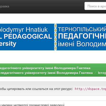
правка
едагогічного університету імені Володимира Гнатюка
 педагогічного університету імені Володимира Гнатюка
Істо
тобы цитировать или ссылаться на этот ресурс:
http://dspace.tn
в умовах четвертої промислової революці