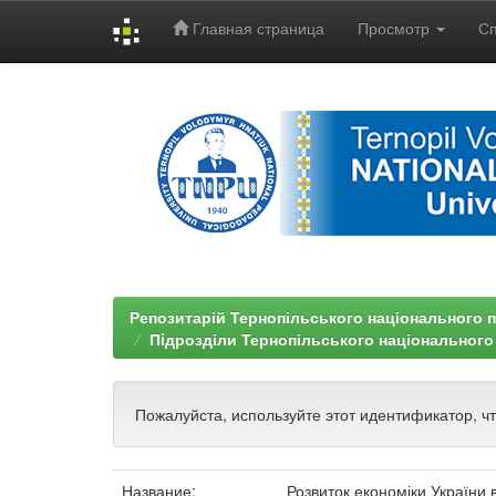
Главная страница
Просмотр
С
Skip
navigation
Репозитарій Тернопільського національного п
Пiдрозділи Тернопільського національного
Пожалуйста, используйте этот идентификатор, ч
Название:
Розвиток економіки України 