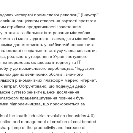
дових четвертої промислової революції (Індустрії
управління ланцюжком створення вартості протягом
зким стрибком продуктивності і зростанням
пу, а також глобальних інтегрованих між собою
ємства і мають здатність взаємодіяти між собою.
номіки дає можливість у найближчій перспективі
належності і соціального статусу члена спільноти.
ва, реального утворення в Україні потужного
нню мережевих складових інтернету та IT-
 побуту до промислового виробництва. "Індустрія
ованих даних величезних обсягів і значного
ількості різноманітних платформ мережі інтернет,
их витрат. Обгрунтовано, що подекуди дещо
0 може суттєво знизити шанси досягнення
их платформ працевлаштування повинен бути
римки підприємництва, що прискорюється за
 of the fourth industrial revolution (Industries 4.0)
roduction and management of creation of cost beaded
 sharp jump of the productivity and increase of