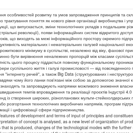
ння особливостей розвитку та умов запровадження принципів та скла
ано трактування поняття як нового рівня організації виробництва і 
укції, що випускається, зміни технологічних укладів з подальшим рі
устріальні революції), появи інформаційних систем відкритого досту
ків, що виходять за межі інформаційного простору окремого підпри
ктивність матеріальних і нематеріальних галузей національної еко
ожиткового мінімуму в суспільстві, незалежно від віку, фахової при
винно бути вирівнюння неналежних пропорцій між класами суспільст
утність цього процесу піддається повному функціональному проника
сфери суспільного життя і галузі промисловості — від повсякденного
я "інтернету речей", а також Big Data (структурованих і неструктур
завдяки чому його ланки пов'язані між собою за допомогою значної к
о знаходять та запроваджують напрямки можливого зниження власн
видшення темпів впровадження та реалізації проєктів Індустрії 4.
тренд із створення широких, різнопланових мульти-стейкхолдерськ
або розгортання технологічних виробничих напрямів, програм підт
ації і цифровізації сфери підприємництва.
 features of development and terms of input of principles and constituents
rpretation of concept is analysed, as a new level of organization of p
cts that is produced, changes of the technological modes with the further