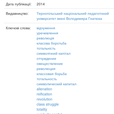
Дата публікації:
2014
Видавництво:
Тернопільський національний педагогічний
університет імені Володимира Гнатюка
Ключові слова:
відчуження
уречевлення
революція
класова боротьба
тотальність
символічний капітал
отчуждение
овеществление
революция
классовая борьба
тотальность
символический капитал
alienation
reification
revolution
class struggle
totality