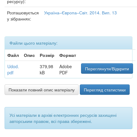
ресурсу):
Розташовується
Україна–Європа–Світ. 2014. Вип. 13
у зібраннях:
Файли цього матеріалу:
Файл
Опис
Розмір
Формат
Udod.
379,98
Adobe
Переглянути/Відкрити
pdf
kB
PDF
Показати повний опис матеріалу
Перегляд статистики
Усі матеріали в архіві електронних ресурсів захищені
авторським правом, всі права збережені.