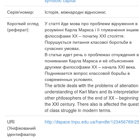
symbolic capital
Серія/номер:
Історія, міжнародні відносини;
Короткий огляд
У статті йде мова про проблеми відчуження в
(реферат):
розумінні Карла Маркса і її тлумачення інши
філософами ХХ – початку ХХI століття.
Порушується питання класової боротьби в
сучасних умовах.
В статье идет речь о проблемах отчуждения в
понимании Карла Маркса и её объяснение
другими философами ХХ – начала ХХI века.
Поднимается вопрос классовой борьбы в
современных условиях.
The article deals with the problems of alienation
understanding of Karl Marx and its interpretatio
other philosophers of the end of XX – beginning
the XXI century. There also is affected the quest
of class struggle in modern terms.
URI
http://dspace.tnpu.edu.ua/handle/123456789/2
(Уніфікований
ідентифікатор