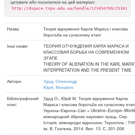
цитувати або посилатися на цей матеріал:
http://dspace.tnpu.edu.ua/handle/123456789/25361
Назва:
Теорія відчуження Карла Маркса і класова
боротьба на сучасному етапі
Інші назви:
ТЕОРИЯ ОТЧУЖДЕНИЯ КАРЛА МАРКСА И
КЛАССОВАЯ БОРЬБА НА СОВРЕМЕННОМ
ЭТАПЕ
THEORY OF ALIENATION IN THE KARL MARX
INTERPRETATION AND THE PRESENT TIME
Автори:
Удод, Олександр
Юрій, Михайло
Бібліографічний
Удод О., Юрій М. Теорія відчуження Карла
опис:
Маркса і класова боротьба на сучасному етапі
Україна–Європа–Світ = Ukraine–Europe–World
міжнародний збірник наукових праць. Сер.
Історія, міжнародні відносини. Тернопіль : Т
ім. В. Гнатюка, 2014. Вип. 13. С. 201-206