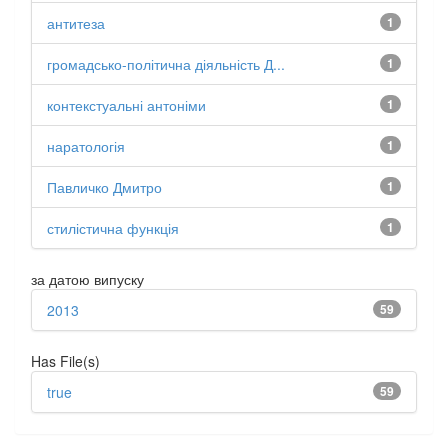
антитеза
1
громадсько-політична діяльність Д...
1
контекстуальні антоніми
1
наратологія
1
Павличко Дмитро
1
стилістична функція
1
за датою випуску
2013
59
Has File(s)
true
59