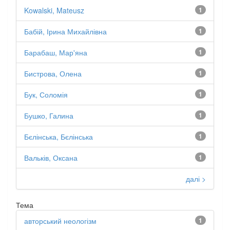
Kowalski, Mateusz
1
Бабій, Ірина Михайлівна
1
Барабаш, Мар'яна
1
Бистрова, Олена
1
Бук, Соломія
1
Бушко, Галина
1
Бєлінська, Бєлінська
1
Вальків, Оксана
1
далі >
Тема
авторський неологізм
1